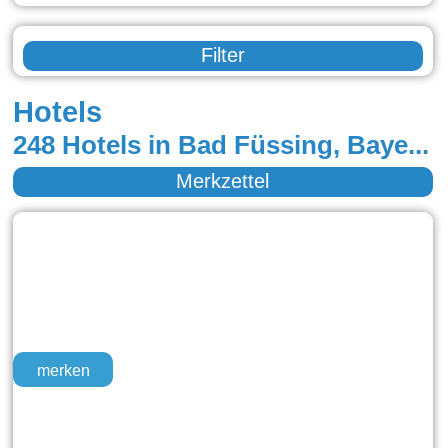
Filter
Hotels
248 Hotels in Bad Füssing, Bayerisch Eisenstein, Haarbach, Zwiesel, Neukirchen beim Heiligen Blut, Cham, Schönberg, Arrach, Lam, Bad Griesbach i. Rottal, Neukirchen b.hl.Blut, Grafenau, Bodenmais, Furth im Wald, Bogen, Ruderting, Sankt Englmar, Regen, Waldmünchen, Eschlkam, Ruhstorf a. d. Rott, Blaibach, Neukirchen, Bad Kötzting, Klingenbrunn, Riedlhütte, Freyung, Lohberg, Grafenwiesen, Neuschönau-Altschönau, Neuschönau, Hauzenberg, Zenting, Frauenau, Mauth, Breitenberg, Straubing, Sankt Oswald, Böbrach, Bischofsmais, Spiegelau, Windorf, Obernzell, Lindberg, Waldkirchen, Rötz, Drachselsried, Ortenburg, Bad Staffelstein, Kirchham, Wegscheid, Bad Staffelstein OT Unnersdorf, Chamerau, Zachenberg, Rinchnach, Achslach, Langdorf, Arnschwang, Neukirchen vorm Wald, Eging a.See, Tiefenbach/OPf., Arnbruck, Haibach-Elisabethszell, Zandt, Bad Staffelstein OT End, Rattenberg, Schöfweg, Stamsried, Bad Staffelstein OT Schwabthal, Konzell
Merkzettel
merken