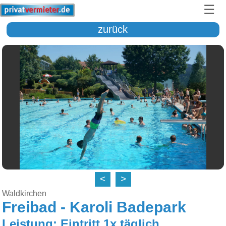
☰
zurück
<
>
Waldkirchen
Freibad - Karoli Badepark
Leistung: Eintritt 1x täglich