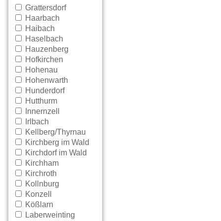
Grattersdorf
Haarbach
Haibach
Haselbach
Hauzenberg
Hofkirchen
Hohenau
Hohenwarth
Hunderdorf
Hutthurm
Innernzell
Irlbach
Kellberg/Thyrnau
Kirchberg im Wald
Kirchdorf im Wald
Kirchham
Kirchroth
Kollnburg
Konzell
Kößlarn
Laberweinting