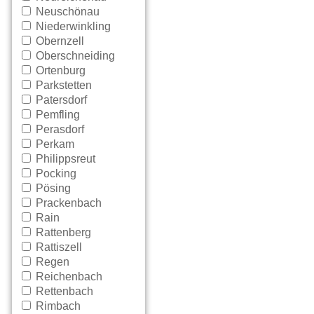
Neuschönau
Niederwinkling
Obernzell
Oberschneiding
Ortenburg
Parkstetten
Patersdorf
Pemfling
Perasdorf
Perkam
Philippsreut
Pocking
Pösing
Prackenbach
Rain
Rattenberg
Rattiszell
Regen
Reichenbach
Rettenbach
Rimbach