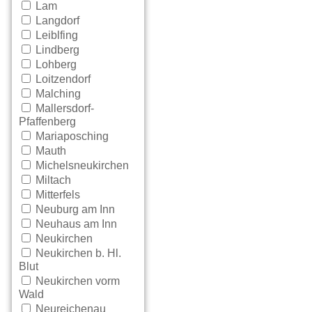
Lam
Langdorf
Leiblfing
Lindberg
Lohberg
Loitzendorf
Malching
Mallersdorf-
Pfaffenberg
Mariaposching
Mauth
Michelsneukirchen
Miltach
Mitterfels
Neuburg am Inn
Neuhaus am Inn
Neukirchen
Neukirchen b. Hl.
Blut
Neukirchen vorm
Wald
Neureichenau