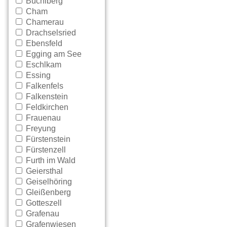
Büchlberg
Cham
Chamerau
Drachselsried
Ebensfeld
Egging am See
Eschlkam
Essing
Falkenfels
Falkenstein
Feldkirchen
Frauenau
Freyung
Fürstenstein
Fürstenzell
Furth im Wald
Geiersthal
Geiselhöring
Gleißenberg
Gotteszell
Grafenau
Grafenwiesen