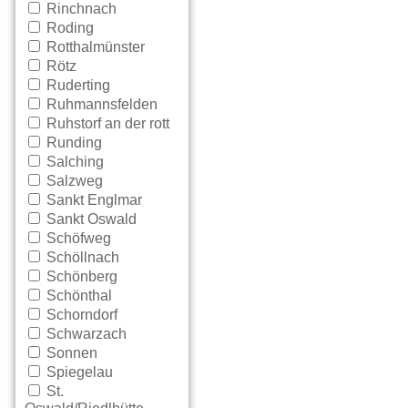
Rinchnach
Roding
Rotthalmünster
Rötz
Ruderting
Ruhmannsfelden
Ruhstorf an der rott
Runding
Salching
Salzweg
Sankt Englmar
Sankt Oswald
Schöfweg
Schöllnach
Schönberg
Schönthal
Schorndorf
Schwarzach
Sonnen
Spiegelau
St.