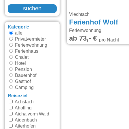
suchen
Viechtach
Ferienhof Wolf
Kategorie
Ferienwohnung
alle
ab 73,- €
Privatvermieter
pro Nacht
Ferienwohnung
Ferienhaus
Chalet
Hotel
Pension
Bauernhof
Gasthof
Camping
Reiseziel
Achslach
Aholfing
Aicha vorm Wald
Aidenbach
Aiterhofen