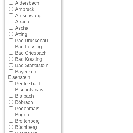
Aldersbach
Arnbruck
Arnschwang
Arrach
Ascha
Atting
Bad Brückenau
Bad Füssing
Bad Griesbach
Bad Kötzting
Bad Staffelstein
Bayerisch
Eisenstein
Beutelsbach
Bischofsmais
Blaibach
Böbrach
Bodenmais
Bogen
Breitenberg
Büchlberg