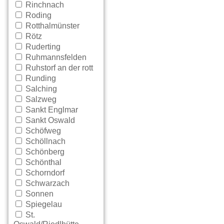
Rinchnach
Roding
Rotthalmünster
Rötz
Ruderting
Ruhmannsfelden
Ruhstorf an der rott
Runding
Salching
Salzweg
Sankt Englmar
Sankt Oswald
Schöfweg
Schöllnach
Schönberg
Schönthal
Schorndorf
Schwarzach
Sonnen
Spiegelau
St.