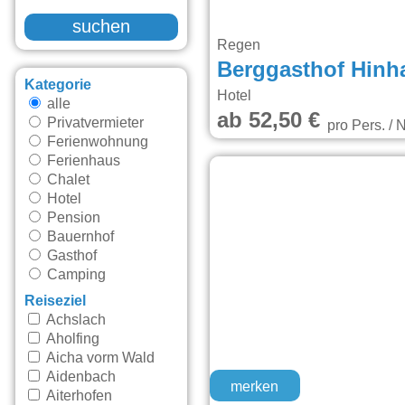
suchen
Regen
Berggasthof Hinha
Kategorie
Hotel
alle
ab 52,50 €
Privatvermieter
pro Pers. / 
Ferienwohnung
Ferienhaus
Chalet
Hotel
Pension
Bauernhof
Gasthof
Camping
Reiseziel
Achslach
Aholfing
Aicha vorm Wald
Aidenbach
merken
Aiterhofen