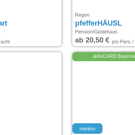
Regen
rt
pfefferHÄUSL
Pension/Gästehaus
ab 20,50 €
Nacht
pro Pers. /
aktivCARD Bayeris
merken