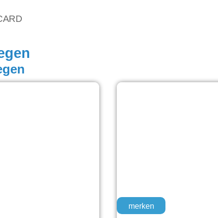
vCARD
egen
egen
merken