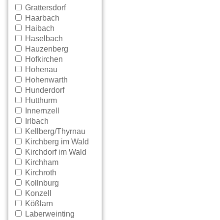
Grattersdorf
Haarbach
Haibach
Haselbach
Hauzenberg
Hofkirchen
Hohenau
Hohenwarth
Hunderdorf
Hutthurm
Innernzell
Irlbach
Kellberg/Thyrnau
Kirchberg im Wald
Kirchdorf im Wald
Kirchham
Kirchroth
Kollnburg
Konzell
Kößlarn
Laberweinting