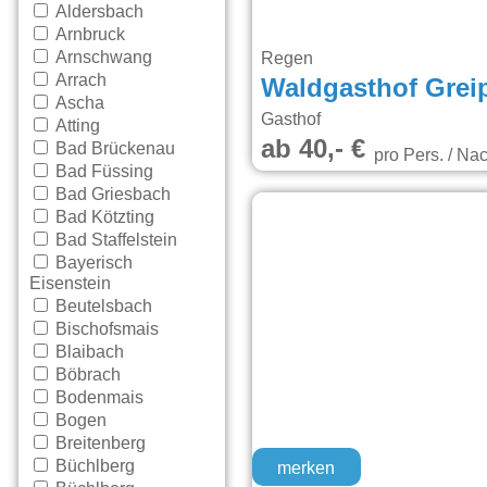
Aldersbach
Arnbruck
Arnschwang
Regen
Arrach
Waldgasthof Grei
Ascha
Gasthof
Atting
ab 40,- €
Bad Brückenau
pro Pers. / Nac
Bad Füssing
Bad Griesbach
Bad Kötzting
Bad Staffelstein
Bayerisch
Eisenstein
Beutelsbach
Bischofsmais
Blaibach
Böbrach
Bodenmais
Bogen
Breitenberg
Büchlberg
merken