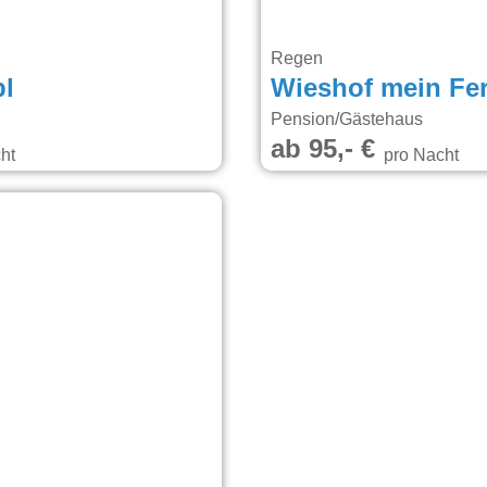
Regen
pl
Wieshof mein Fe
Pension/Gästehaus
ab 95,- €
ht
pro Nacht