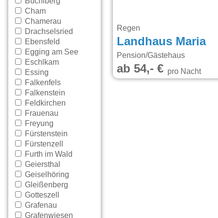
Büchlberg
Cham
Chamerau
Regen
Drachselsried
Landhaus Maria
Ebensfeld
Egging am See
Pension/Gästehaus
Eschlkam
ab 54,- €
pro Nacht
Essing
Falkenfels
Falkenstein
Feldkirchen
Frauenau
Freyung
Fürstenstein
Fürstenzell
Furth im Wald
Geiersthal
Geiselhöring
Gleißenberg
Gotteszell
Grafenau
Grafenwiesen