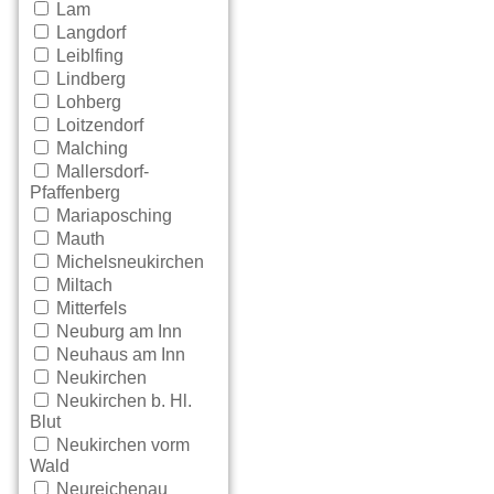
Lam
Langdorf
Leiblfing
Lindberg
Lohberg
Loitzendorf
Malching
Mallersdorf-
Pfaffenberg
Mariaposching
Mauth
Michelsneukirchen
Miltach
Mitterfels
Neuburg am Inn
Neuhaus am Inn
Neukirchen
Neukirchen b. Hl.
Blut
Neukirchen vorm
Wald
Neureichenau