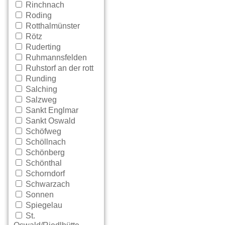
Rinchnach
Roding
Rotthalmünster
Rötz
Ruderting
Ruhmannsfelden
Ruhstorf an der rott
Runding
Salching
Salzweg
Sankt Englmar
Sankt Oswald
Schöfweg
Schöllnach
Schönberg
Schönthal
Schorndorf
Schwarzach
Sonnen
Spiegelau
St.