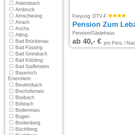
Aldersbach
Arnbruck
Arnschwang
Freyung DTV-F
Arrach
Pension Zum Lebz
Ascha
Pension/Gästehaus
Atting
ab 40,- €
Bad Brückenau
pro Pers. / Nac
Bad Füssing
Bad Griesbach
Bad Kötzting
Bad Staffelstein
Bayerisch
Eisenstein
Beutelsbach
Bischofsmais
Blaibach
Böbrach
Bodenmais
Bogen
Breitenberg
Büchlberg