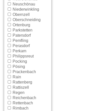
Neuschönau
Niederwinkling
Obernzell
Oberschneiding
Ortenburg
Parkstetten
Patersdorf
Pemfling
Perasdorf
Perkam
Philippsreut
Pocking
Pösing
Prackenbach
Rain
Rattenberg
Rattiszell
Regen
Reichenbach
Rettenbach
Rimbach