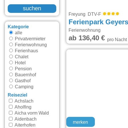
suchen
Freyung DTV-F
Ferienpark Geyer
Kategorie
Ferienwohnung
alle
ab 136,40 €
Privatvermieter
pro Nacht
Ferienwohnung
Ferienhaus
Chalet
Hotel
Pension
Bauernhof
Gasthof
Camping
Reiseziel
Achslach
Aholfing
Aicha vorm Wald
Aidenbach
merken
Aiterhofen