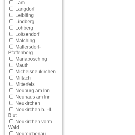
Lam
Langdorf
Leiblfing
Lindberg
Lohberg
Loitzendorf
Malching
Mallersdorf-
Pfaffenberg
Mariaposching
Mauth
Michelsneukirchen
Miltach
Mitterfels
Neuburg am Inn
Neuhaus am Inn
Neukirchen
Neukirchen b. Hl.
Blut
Neukirchen vorm
Wald
Neureichenau