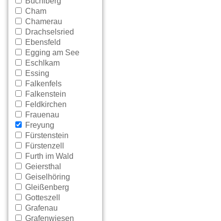
Büchlberg
Cham
Chamerau
Drachselsried
Ebensfeld
Egging am See
Eschlkam
Essing
Falkenfels
Falkenstein
Feldkirchen
Frauenau
Freyung
Fürstenstein
Fürstenzell
Furth im Wald
Geiersthal
Geiselhöring
Gleißenberg
Gotteszell
Grafenau
Grafenwiesen