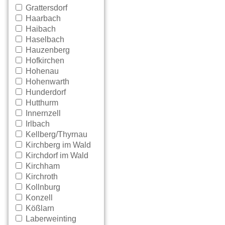
Grattersdorf
Haarbach
Haibach
Haselbach
Hauzenberg
Hofkirchen
Hohenau
Hohenwarth
Hunderdorf
Hutthurm
Innernzell
Irlbach
Kellberg/Thyrnau
Kirchberg im Wald
Kirchdorf im Wald
Kirchham
Kirchroth
Kollnburg
Konzell
Kößlarn
Laberweinting