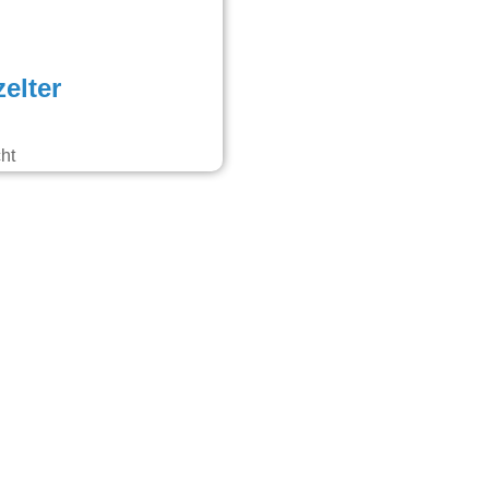
elter
ht