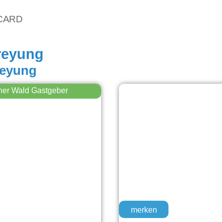
vCARD
reyung
reyung
her Wald Gastgeber
merken