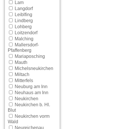
Lam
Langdorf
Leiblfing
Lindberg
Lohberg
Loitzendorf
Malching
Mallersdorf-
Pfaffenberg
Mariaposching
Mauth
Michelsneukirchen
Miltach
Mitterfels
Neuburg am Inn
Neuhaus am Inn
Neukirchen
Neukirchen b. Hl.
Blut
Neukirchen vorm
Wald
Neureichenau