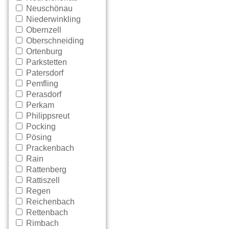
Neuschönau
Niederwinkling
Obernzell
Oberschneiding
Ortenburg
Parkstetten
Patersdorf
Pemfling
Perasdorf
Perkam
Philippsreut
Pocking
Pösing
Prackenbach
Rain
Rattenberg
Rattiszell
Regen
Reichenbach
Rettenbach
Rimbach