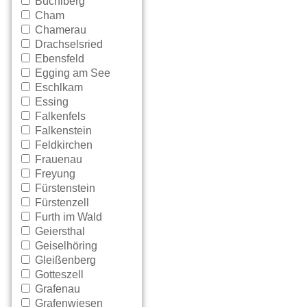
Büchlberg
Cham
Chamerau
Drachselsried
Ebensfeld
Egging am See
Eschlkam
Essing
Falkenfels
Falkenstein
Feldkirchen
Frauenau
Freyung
Fürstenstein
Fürstenzell
Furth im Wald
Geiersthal
Geiselhöring
Gleißenberg
Gotteszell
Grafenau
Grafenwiesen