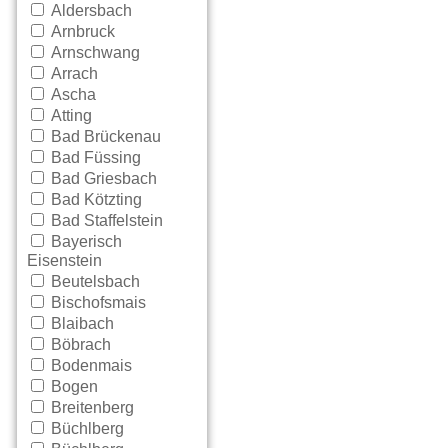
Aldersbach
Arnbruck
Arnschwang
Arrach
Ascha
Atting
Bad Brückenau
Bad Füssing
Bad Griesbach
Bad Kötzting
Bad Staffelstein
Bayerisch
Eisenstein
Beutelsbach
Bischofsmais
Blaibach
Böbrach
Bodenmais
Bogen
Breitenberg
Büchlberg