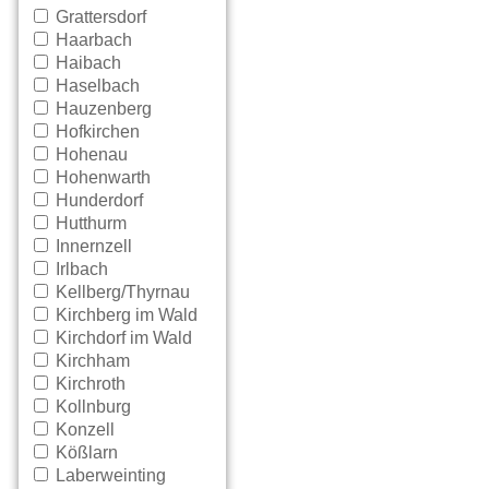
Grattersdorf
Haarbach
Haibach
Haselbach
Hauzenberg
Hofkirchen
Hohenau
Hohenwarth
Hunderdorf
Hutthurm
Innernzell
Irlbach
Kellberg/Thyrnau
Kirchberg im Wald
Kirchdorf im Wald
Kirchham
Kirchroth
Kollnburg
Konzell
Kößlarn
Laberweinting