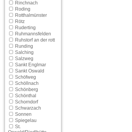
Rinchnach
Roding
Rotthalmünster
Rötz
Ruderting
Ruhmannsfelden
Ruhstorf an der rott
Runding
Salching
Salzweg
Sankt Englmar
Sankt Oswald
Schöfweg
Schöllnach
Schönberg
Schönthal
Schorndorf
Schwarzach
Sonnen
Spiegelau
St.