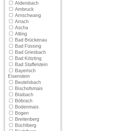
Aldersbach
Arnbruck
Arnschwang
Arrach
Ascha
Atting
Bad Brückenau
Bad Füssing
Bad Griesbach
Bad Kötzting
Bad Staffelstein
Bayerisch
Eisenstein
Beutelsbach
Bischofsmais
Blaibach
Böbrach
Bodenmais
Bogen
Breitenberg
Büchlberg