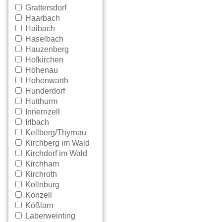
Grattersdorf
Haarbach
Haibach
Haselbach
Hauzenberg
Hofkirchen
Hohenau
Hohenwarth
Hunderdorf
Hutthurm
Innernzell
Irlbach
Kellberg/Thyrnau
Kirchberg im Wald
Kirchdorf im Wald
Kirchham
Kirchroth
Kollnburg
Konzell
Kößlarn
Laberweinting