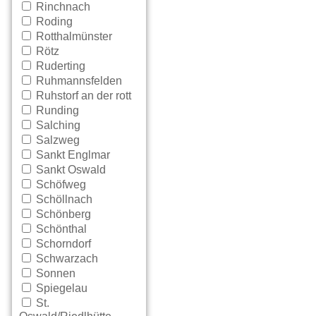
Rinchnach
Roding
Rotthalmünster
Rötz
Ruderting
Ruhmannsfelden
Ruhstorf an der rott
Runding
Salching
Salzweg
Sankt Englmar
Sankt Oswald
Schöfweg
Schöllnach
Schönberg
Schönthal
Schorndorf
Schwarzach
Sonnen
Spiegelau
St.