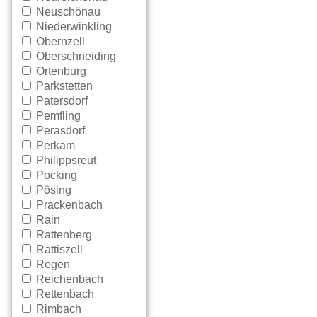
Neuschönau
Niederwinkling
Obernzell
Oberschneiding
Ortenburg
Parkstetten
Patersdorf
Pemfling
Perasdorf
Perkam
Philippsreut
Pocking
Pösing
Prackenbach
Rain
Rattenberg
Rattiszell
Regen
Reichenbach
Rettenbach
Rimbach