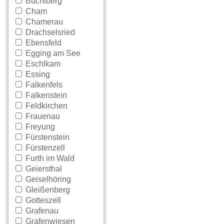
Büchlberg
Cham
Chamerau
Drachselsried
Ebensfeld
Egging am See
Eschlkam
Essing
Falkenfels
Falkenstein
Feldkirchen
Frauenau
Freyung
Fürstenstein
Fürstenzell
Furth im Wald
Geiersthal
Geiselhöring
Gleißenberg
Gotteszell
Grafenau
Grafenwiesen