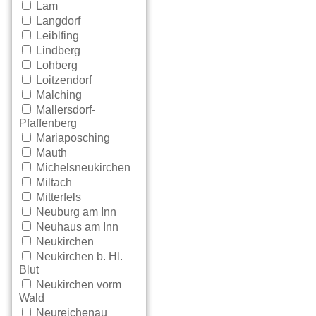
Lam
Langdorf
Leiblfing
Lindberg
Lohberg
Loitzendorf
Malching
Mallersdorf-
Pfaffenberg
Mariaposching
Mauth
Michelsneukirchen
Miltach
Mitterfels
Neuburg am Inn
Neuhaus am Inn
Neukirchen
Neukirchen b. Hl.
Blut
Neukirchen vorm
Wald
Neureichenau