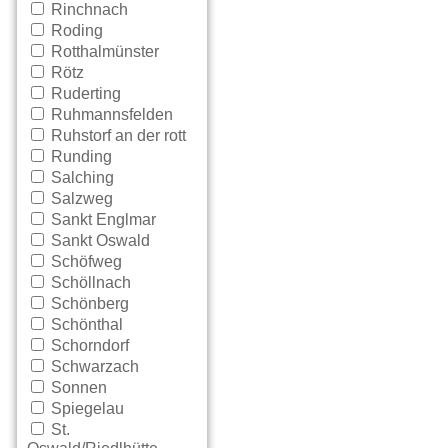
Rinchnach
Roding
Rotthalmünster
Rötz
Ruderting
Ruhmannsfelden
Ruhstorf an der rott
Runding
Salching
Salzweg
Sankt Englmar
Sankt Oswald
Schöfweg
Schöllnach
Schönberg
Schönthal
Schorndorf
Schwarzach
Sonnen
Spiegelau
St.