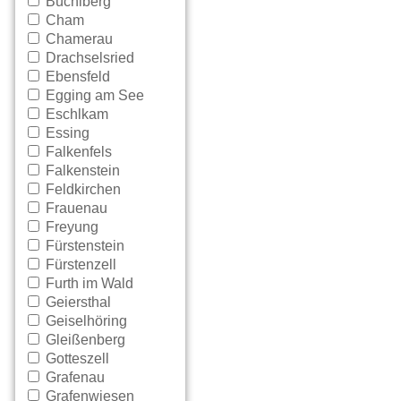
Büchlberg
Cham
Chamerau
Drachselsried
Ebensfeld
Egging am See
Eschlkam
Essing
Falkenfels
Falkenstein
Feldkirchen
Frauenau
Freyung
Fürstenstein
Fürstenzell
Furth im Wald
Geiersthal
Geiselhöring
Gleißenberg
Gotteszell
Grafenau
Grafenwiesen