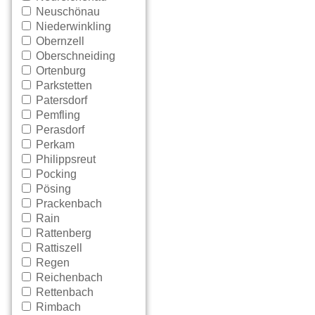
Neuschönau
Niederwinkling
Obernzell
Oberschneiding
Ortenburg
Parkstetten
Patersdorf
Pemfling
Perasdorf
Perkam
Philippsreut
Pocking
Pösing
Prackenbach
Rain
Rattenberg
Rattiszell
Regen
Reichenbach
Rettenbach
Rimbach