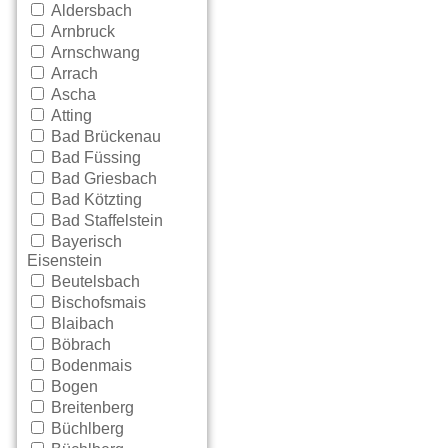
Aldersbach
Arnbruck
Arnschwang
Arrach
Ascha
Atting
Bad Brückenau
Bad Füssing
Bad Griesbach
Bad Kötzting
Bad Staffelstein
Bayerisch
Eisenstein
Beutelsbach
Bischofsmais
Blaibach
Böbrach
Bodenmais
Bogen
Breitenberg
Büchlberg