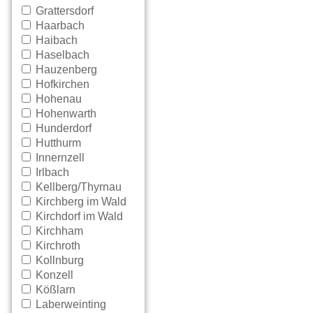
Grattersdorf
Haarbach
Haibach
Haselbach
Hauzenberg
Hofkirchen
Hohenau
Hohenwarth
Hunderdorf
Hutthurm
Innernzell
Irlbach
Kellberg/Thyrnau
Kirchberg im Wald
Kirchdorf im Wald
Kirchham
Kirchroth
Kollnburg
Konzell
Kößlarn
Laberweinting