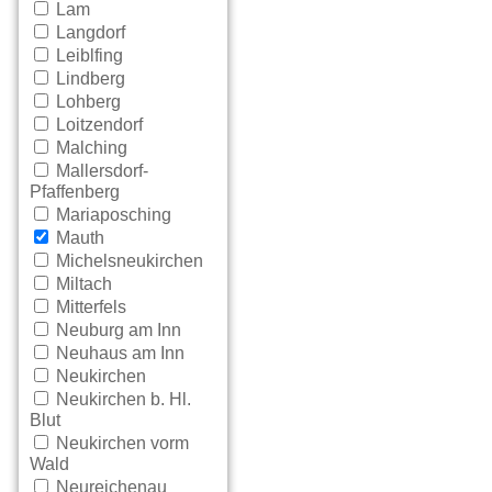
Lam
Langdorf
Leiblfing
Lindberg
Lohberg
Loitzendorf
Malching
Mallersdorf-
Pfaffenberg
Mariaposching
Mauth
Michelsneukirchen
Miltach
Mitterfels
Neuburg am Inn
Neuhaus am Inn
Neukirchen
Neukirchen b. Hl.
Blut
Neukirchen vorm
Wald
Neureichenau