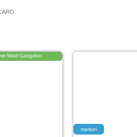
vCARD
h
her Wald Gastgeber
merken