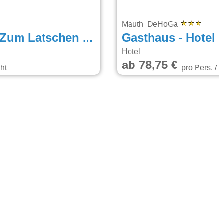
Mauth DeHoGa
Suit‘ & Frühstück Zum Latschen (Nur Erwachsene/Adults Only, Netflix)
Gasthaus - Hotel
Hotel
ab 78,75 €
ht
pro Pers. /