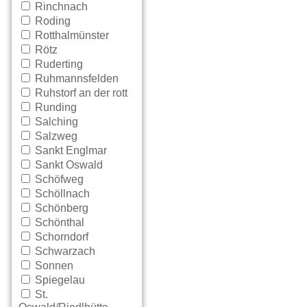
Rinchnach
Roding
Rotthalmünster
Rötz
Ruderting
Ruhmannsfelden
Ruhstorf an der rott
Runding
Salching
Salzweg
Sankt Englmar
Sankt Oswald
Schöfweg
Schöllnach
Schönberg
Schönthal
Schorndorf
Schwarzach
Sonnen
Spiegelau
St.