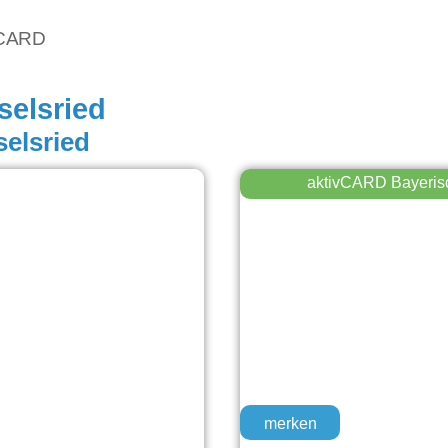
vCARD
selsried
selsried
aktivCARD Bayeris
merken