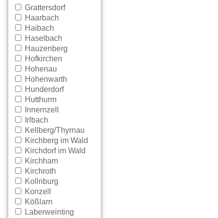
Grattersdorf
Haarbach
Haibach
Haselbach
Hauzenberg
Hofkirchen
Hohenau
Hohenwarth
Hunderdorf
Hutthurm
Innernzell
Irlbach
Kellberg/Thyrnau
Kirchberg im Wald
Kirchdorf im Wald
Kirchham
Kirchroth
Kollnburg
Konzell
Kößlarn
Laberweinting