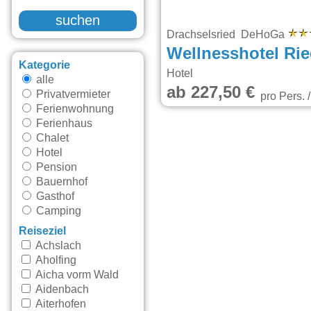
suchen
Drachselsried DeHoGa
Wellnesshotel Rie
Kategorie
Hotel
alle
ab 227,50 €
Privatvermieter
pro Pers. 
Ferienwohnung
Ferienhaus
Chalet
Hotel
Pension
Bauernhof
Gasthof
Camping
Reiseziel
Achslach
Aholfing
Aicha vorm Wald
Aidenbach
Aiterhofen