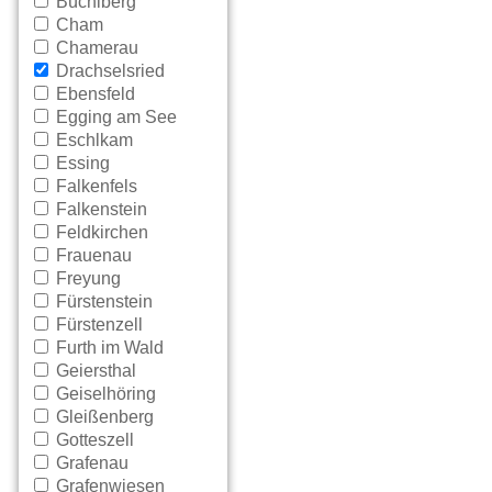
Büchlberg
Cham
Chamerau
Drachselsried
Ebensfeld
Egging am See
Eschlkam
Essing
Falkenfels
Falkenstein
Feldkirchen
Frauenau
Freyung
Fürstenstein
Fürstenzell
Furth im Wald
Geiersthal
Geiselhöring
Gleißenberg
Gotteszell
Grafenau
Grafenwiesen