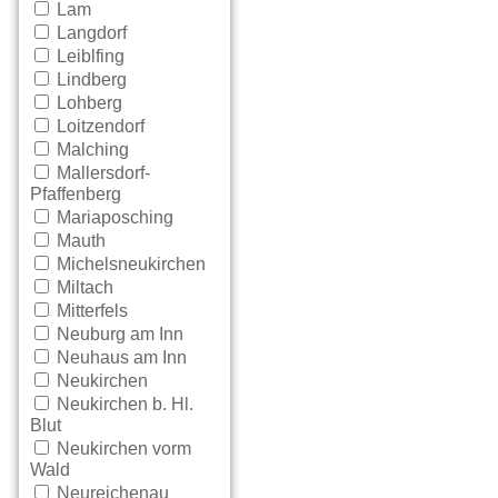
Lam
Langdorf
Leiblfing
Lindberg
Lohberg
Loitzendorf
Malching
Mallersdorf-
Pfaffenberg
Mariaposching
Mauth
Michelsneukirchen
Miltach
Mitterfels
Neuburg am Inn
Neuhaus am Inn
Neukirchen
Neukirchen b. Hl.
Blut
Neukirchen vorm
Wald
Neureichenau