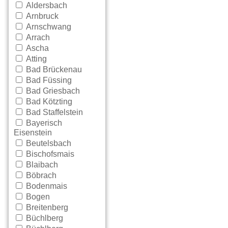
Aldersbach
Arnbruck
Arnschwang
Arrach
Ascha
Atting
Bad Brückenau
Bad Füssing
Bad Griesbach
Bad Kötzting
Bad Staffelstein
Bayerisch
Eisenstein
Beutelsbach
Bischofsmais
Blaibach
Böbrach
Bodenmais
Bogen
Breitenberg
Büchlberg