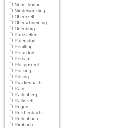
Neuschönau
Niederwinkling
Obernzell
Oberschneiding
Ortenburg
Parkstetten
Patersdorf
Pemfling
Perasdorf
Perkam
Philippsreut
Pocking
Pösing
Prackenbach
Rain
Rattenberg
Rattiszell
Regen
Reichenbach
Rettenbach
Rimbach