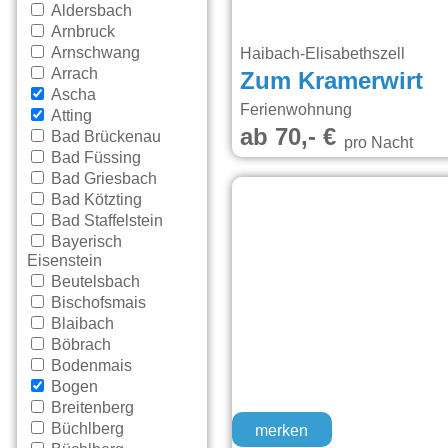
Aldersbach
Arnbruck
Arnschwang
Haibach-Elisabethszell
Arrach
Zum Kramerwirt
Ascha
Ferienwohnung
Atting
ab 70,- €
Bad Brückenau
pro Nacht
Bad Füssing
Bad Griesbach
Bad Kötzting
Bad Staffelstein
Bayerisch
Eisenstein
Beutelsbach
Bischofsmais
Blaibach
Böbrach
Bodenmais
Bogen
Breitenberg
Büchlberg
merken