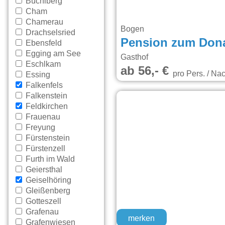
Büchlberg
Cham
Chamerau
Bogen
Drachselsried
Pension zum Don
Ebensfeld
Egging am See
Gasthof
Eschlkam
ab 56,- €
pro Pers. / Nac
Essing
Falkenfels
Falkenstein
Feldkirchen
Frauenau
Freyung
Fürstenstein
Fürstenzell
Furth im Wald
Geiersthal
Geiselhöring
Gleißenberg
Gotteszell
Grafenau
merken
Grafenwiesen