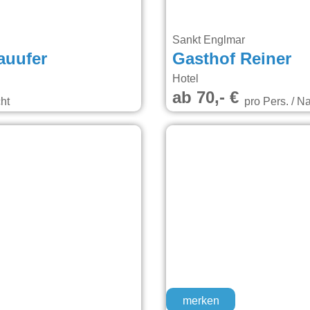
Sankt Englmar
auufer
Gasthof Reiner
Hotel
ab 70,- €
ht
pro Pers. / N
merken