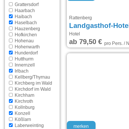
Grattersdorf
Haarbach
Haibach
Rattenberg
Haselbach
Landgasthof-Hote
Hauzenberg
Hotel
Hofkirchen
ab 79,50 €
Hohenau
pro Pers. / 
Hohenwarth
Hunderdorf
Hutthurm
Innernzell
Irlbach
Kellberg/Thyrnau
Kirchberg im Wald
Kirchdorf im Wald
Kirchham
Kirchroth
Kollnburg
Konzell
Kößlarn
Laberweinting
merken