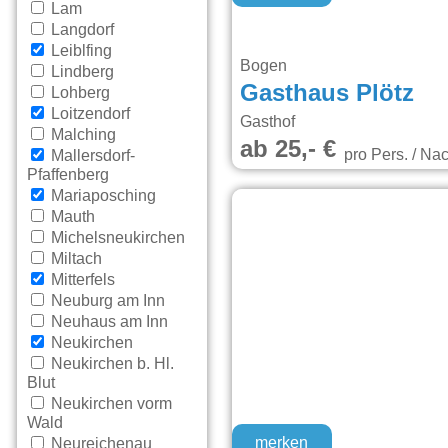
Lam
Langdorf
Leiblfing
Bogen
Lindberg
Gasthaus Plötz
Lohberg
Loitzendorf
Gasthof
Malching
ab 25,- €
pro Pers. / Nac
Mallersdorf-
Pfaffenberg
Mariaposching
Mauth
Michelsneukirchen
Miltach
Mitterfels
Neuburg am Inn
Neuhaus am Inn
Neukirchen
Neukirchen b. Hl.
Blut
Neukirchen vorm
Wald
merken
Neureichenau