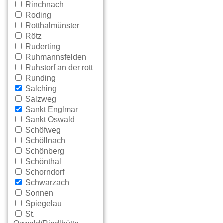
Rinchnach
Roding
Rotthalmünster
Rötz
Ruderting
Ruhmannsfelden
Ruhstorf an der rott
Runding
Salching
Salzweg
Sankt Englmar
Sankt Oswald
Schöfweg
Schöllnach
Schönberg
Schönthal
Schorndorf
Schwarzach
Sonnen
Spiegelau
St.