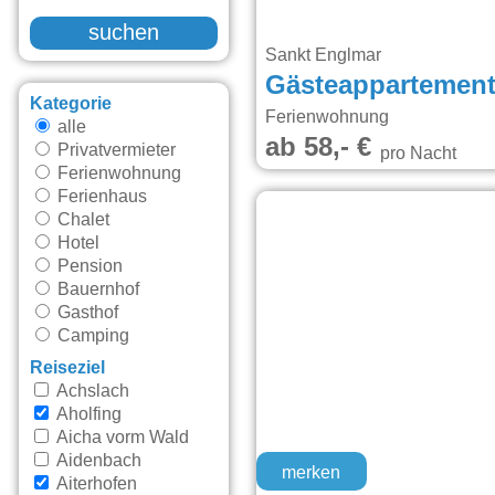
suchen
Sankt Englmar
Gästeappartemen
Kategorie
Ferienwohnung
alle
ab 58,- €
Privatvermieter
pro Nacht
Ferienwohnung
Ferienhaus
Chalet
Hotel
Pension
Bauernhof
Gasthof
Camping
Reiseziel
Achslach
Aholfing
Aicha vorm Wald
Aidenbach
merken
Aiterhofen