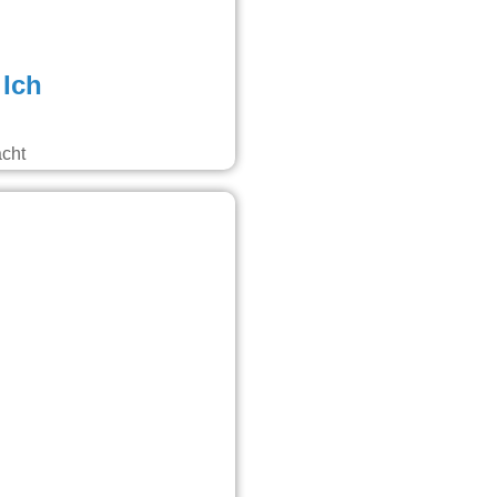
 Ich
acht