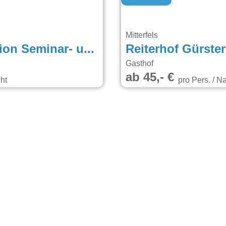
Mitterfels
Berggasthof-Pension Seminar- und Tagungshaus Menauer
Reiterhof Gürster
Gasthof
ab 45,- €
ht
pro Pers. / N