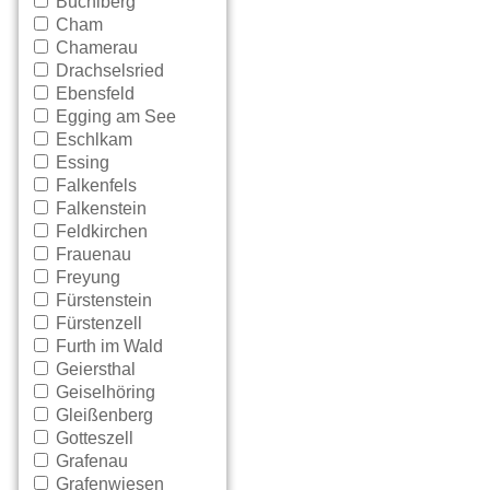
Büchlberg
Cham
Chamerau
Drachselsried
Ebensfeld
Egging am See
Eschlkam
Essing
Falkenfels
Falkenstein
Feldkirchen
Frauenau
Freyung
Fürstenstein
Fürstenzell
Furth im Wald
Geiersthal
Geiselhöring
Gleißenberg
Gotteszell
Grafenau
Grafenwiesen