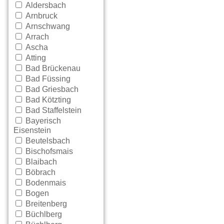
Aldersbach
Arnbruck
Arnschwang
Arrach
Ascha
Atting
Bad Brückenau
Bad Füssing
Bad Griesbach
Bad Kötzting
Bad Staffelstein
Bayerisch
Eisenstein
Beutelsbach
Bischofsmais
Blaibach
Böbrach
Bodenmais
Bogen
Breitenberg
Büchlberg