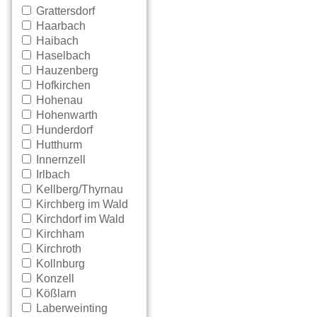
Grattersdorf
Haarbach
Haibach
Haselbach
Hauzenberg
Hofkirchen
Hohenau
Hohenwarth
Hunderdorf
Hutthurm
Innernzell
Irlbach
Kellberg/Thyrnau
Kirchberg im Wald
Kirchdorf im Wald
Kirchham
Kirchroth
Kollnburg
Konzell
Kößlarn
Laberweinting