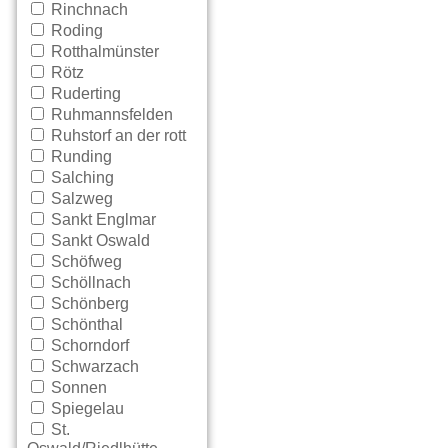
Rinchnach
Roding
Rotthalmünster
Rötz
Ruderting
Ruhmannsfelden
Ruhstorf an der rott
Runding
Salching
Salzweg
Sankt Englmar
Sankt Oswald
Schöfweg
Schöllnach
Schönberg
Schönthal
Schorndorf
Schwarzach
Sonnen
Spiegelau
St.