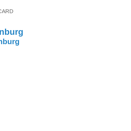
vCARD
enburg
enburg