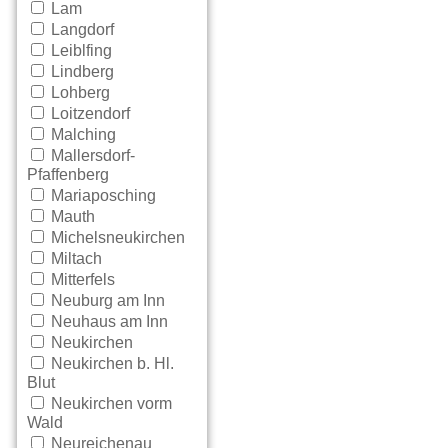
Lam
Langdorf
Leiblfing
Lindberg
Lohberg
Loitzendorf
Malching
Mallersdorf-
Pfaffenberg
Mariaposching
Mauth
Michelsneukirchen
Miltach
Mitterfels
Neuburg am Inn
Neuhaus am Inn
Neukirchen
Neukirchen b. Hl.
Blut
Neukirchen vorm
Wald
Neureichenau