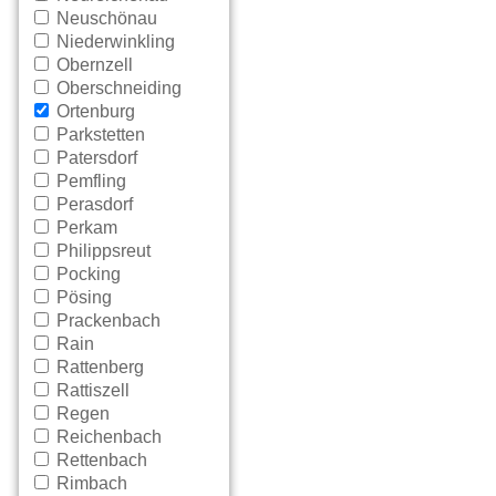
Neuschönau
Niederwinkling
Obernzell
Oberschneiding
Ortenburg
Parkstetten
Patersdorf
Pemfling
Perasdorf
Perkam
Philippsreut
Pocking
Pösing
Prackenbach
Rain
Rattenberg
Rattiszell
Regen
Reichenbach
Rettenbach
Rimbach