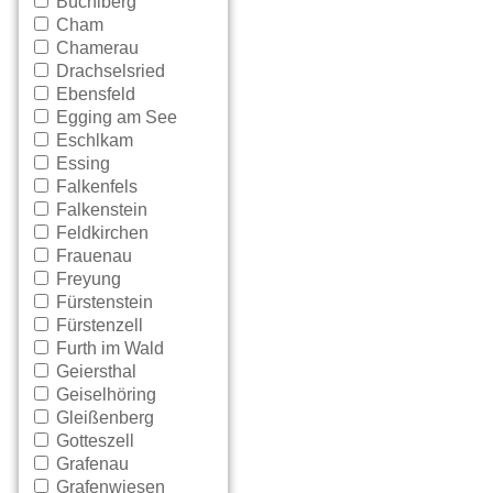
Büchlberg
Cham
Chamerau
Drachselsried
Ebensfeld
Egging am See
Eschlkam
Essing
Falkenfels
Falkenstein
Feldkirchen
Frauenau
Freyung
Fürstenstein
Fürstenzell
Furth im Wald
Geiersthal
Geiselhöring
Gleißenberg
Gotteszell
Grafenau
Grafenwiesen