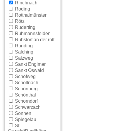
Rinchnach
Roding
Rotthalmünster
Rötz
Ruderting
Ruhmannsfelden
Ruhstorf an der rott
Runding
Salching
Salzweg
Sankt Englmar
Sankt Oswald
Schöfweg
Schöllnach
Schönberg
Schönthal
Schorndorf
Schwarzach
Sonnen
Spiegelau
St.