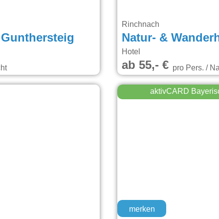
Rinchnach
Gunthersteig
Hotel
ab 55,- €
ht
pro Pers. / N
aktivCARD Bayeris
merken