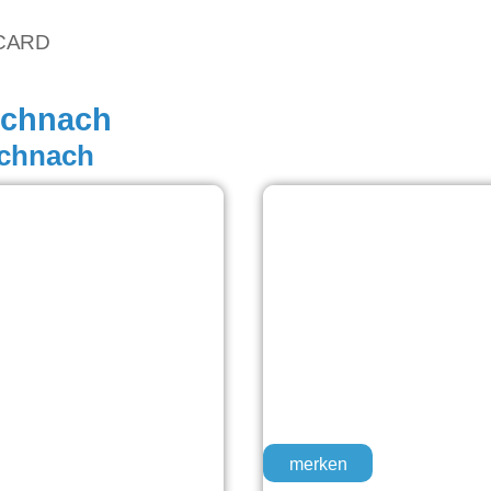
vCARD
nchnach
nchnach
merken