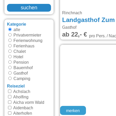
suchen
Rinchnach
Landgasthof Zum 
Kategorie
Gasthof
alle
ab 22,- €
Privatvermieter
pro Pers. / Nac
Ferienwohnung
Ferienhaus
Chalet
Hotel
Pension
Bauernhof
Gasthof
Camping
Reiseziel
Achslach
Aholfing
Aicha vorm Wald
Aidenbach
merken
Aiterhofen