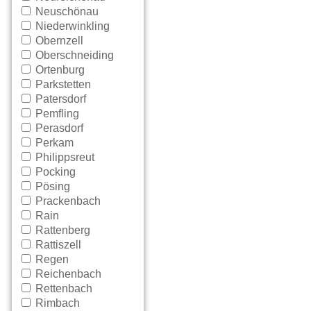
Neuschönau
Niederwinkling
Obernzell
Oberschneiding
Ortenburg
Parkstetten
Patersdorf
Pemfling
Perasdorf
Perkam
Philippsreut
Pocking
Pösing
Prackenbach
Rain
Rattenberg
Rattiszell
Regen
Reichenbach
Rettenbach
Rimbach