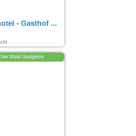
Natur- & Wanderhotel - Gasthof Mühle
acht
cher Wald Gastgeber