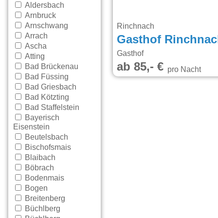
Aldersbach
Arnbruck
Arnschwang
Rinchnach
Arrach
Gasthof Rinchnac
Ascha
Gasthof
Atting
ab 85,- €
Bad Brückenau
pro Nacht
Bad Füssing
Bad Griesbach
Bad Kötzting
Bad Staffelstein
Bayerisch
Eisenstein
Beutelsbach
Bischofsmais
Blaibach
Böbrach
Bodenmais
Bogen
Breitenberg
Büchlberg