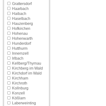
Grattersdorf
Haarbach
Haibach
Haselbach
Hauzenberg
Hofkirchen
Hohenau
Hohenwarth
Hunderdorf
Hutthurm
Innernzell
Irlbach
Kellberg/Thyrnau
Kirchberg im Wald
Kirchdorf im Wald
Kirchham
Kirchroth
Kollnburg
Konzell
Kößlarn
Laberweinting