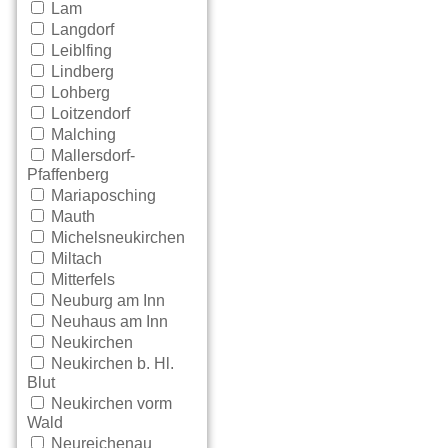
Lam
Langdorf
Leiblfing
Lindberg
Lohberg
Loitzendorf
Malching
Mallersdorf-
Pfaffenberg
Mariaposching
Mauth
Michelsneukirchen
Miltach
Mitterfels
Neuburg am Inn
Neuhaus am Inn
Neukirchen
Neukirchen b. Hl.
Blut
Neukirchen vorm
Wald
Neureichenau