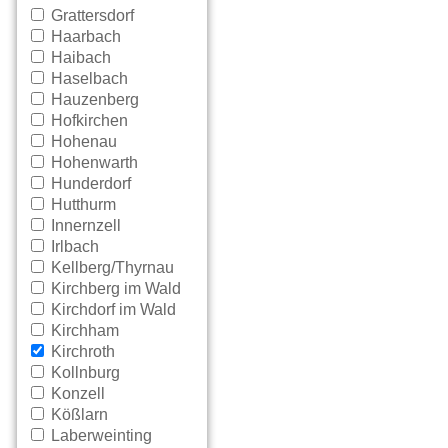
Grattersdorf
Haarbach
Haibach
Haselbach
Hauzenberg
Hofkirchen
Hohenau
Hohenwarth
Hunderdorf
Hutthurm
Innernzell
Irlbach
Kellberg/Thyrnau
Kirchberg im Wald
Kirchdorf im Wald
Kirchham
Kirchroth
Kollnburg
Konzell
Kößlarn
Laberweinting