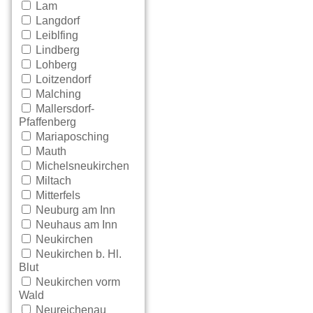
Lam
Langdorf
Leiblfing
Lindberg
Lohberg
Loitzendorf
Malching
Mallersdorf-
Pfaffenberg
Mariaposching
Mauth
Michelsneukirchen
Miltach
Mitterfels
Neuburg am Inn
Neuhaus am Inn
Neukirchen
Neukirchen b. Hl.
Blut
Neukirchen vorm
Wald
Neureichenau