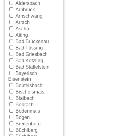
Aldersbach
Arnbruck
Arnschwang
Arrach
Ascha
Atting
Bad Brückenau
Bad Füssing
Bad Griesbach
Bad Kötzting
Bad Staffelstein
Bayerisch
Eisenstein
Beutelsbach
Bischofsmais
Blaibach
Böbrach
Bodenmais
Bogen
Breitenberg
Büchlberg