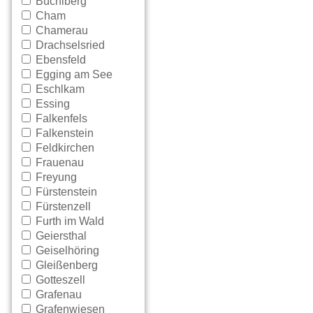
Büchlberg
Cham
Chamerau
Drachselsried
Ebensfeld
Egging am See
Eschlkam
Essing
Falkenfels
Falkenstein
Feldkirchen
Frauenau
Freyung
Fürstenstein
Fürstenzell
Furth im Wald
Geiersthal
Geiselhöring
Gleißenberg
Gotteszell
Grafenau
Grafenwiesen