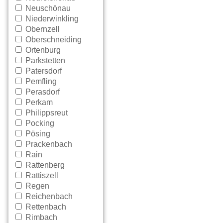
Neuschönau
Niederwinkling
Obernzell
Oberschneiding
Ortenburg
Parkstetten
Patersdorf
Pemfling
Perasdorf
Perkam
Philippsreut
Pocking
Pösing
Prackenbach
Rain
Rattenberg
Rattiszell
Regen
Reichenbach
Rettenbach
Rimbach