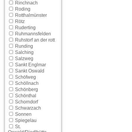
Rinchnach
Roding
Rotthalmünster
Rötz
Ruderting
Ruhmannsfelden
Ruhstorf an der rott
Runding
Salching
Salzweg
Sankt Englmar
Sankt Oswald
Schöfweg
Schöllnach
Schönberg
Schönthal
Schorndorf
Schwarzach
Sonnen
Spiegelau
St.