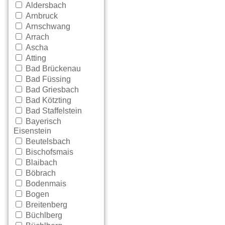
Aldersbach
Arnbruck
Arnschwang
Arrach
Ascha
Atting
Bad Brückenau
Bad Füssing
Bad Griesbach
Bad Kötzting
Bad Staffelstein
Bayerisch
Eisenstein
Beutelsbach
Bischofsmais
Blaibach
Böbrach
Bodenmais
Bogen
Breitenberg
Büchlberg