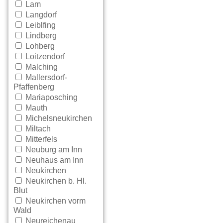
Lam
Langdorf
Leiblfing
Lindberg
Lohberg
Loitzendorf
Malching
Mallersdorf-
Pfaffenberg
Mariaposching
Mauth
Michelsneukirchen
Miltach
Mitterfels
Neuburg am Inn
Neuhaus am Inn
Neukirchen
Neukirchen b. Hl.
Blut
Neukirchen vorm
Wald
Neureichenau