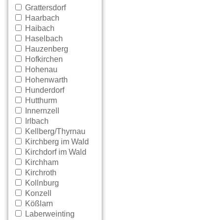
Grattersdorf
Haarbach
Haibach
Haselbach
Hauzenberg
Hofkirchen
Hohenau
Hohenwarth
Hunderdorf
Hutthurm
Innernzell
Irlbach
Kellberg/Thyrnau
Kirchberg im Wald
Kirchdorf im Wald
Kirchham
Kirchroth
Kollnburg
Konzell
Kößlarn
Laberweinting