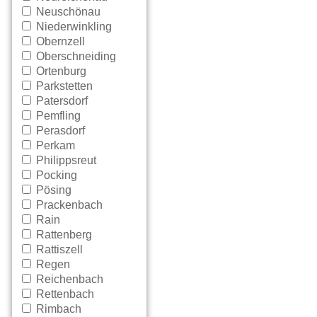
Neuschönau
Niederwinkling
Obernzell
Oberschneiding
Ortenburg
Parkstetten
Patersdorf
Pemfling
Perasdorf
Perkam
Philippsreut
Pocking
Pösing
Prackenbach
Rain
Rattenberg
Rattiszell
Regen
Reichenbach
Rettenbach
Rimbach