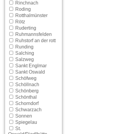
Rinchnach
Roding
Rotthalmünster
Rötz
Ruderting
Ruhmannsfelden
Ruhstorf an der rott
Runding
Salching
Salzweg
Sankt Englmar
Sankt Oswald
Schöfweg
Schöllnach
Schönberg
Schönthal
Schorndorf
Schwarzach
Sonnen
Spiegelau
St.