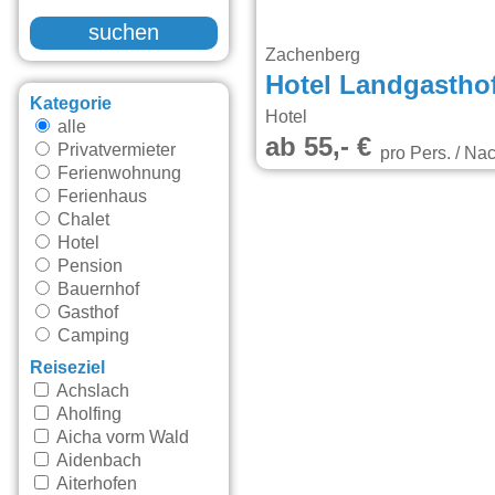
suchen
Zachenberg
Hotel Landgastho
Kategorie
Hotel
alle
ab 55,- €
Privatvermieter
pro Pers. / Nac
Ferienwohnung
Ferienhaus
Chalet
Hotel
Pension
Bauernhof
Gasthof
Camping
Reiseziel
Achslach
Aholfing
Aicha vorm Wald
Aidenbach
Aiterhofen