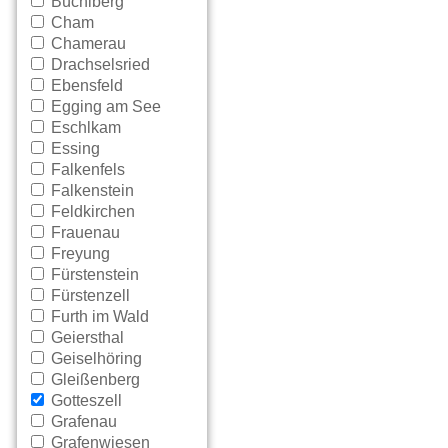
Büchlberg
Cham
Chamerau
Drachselsried
Ebensfeld
Egging am See
Eschlkam
Essing
Falkenfels
Falkenstein
Feldkirchen
Frauenau
Freyung
Fürstenstein
Fürstenzell
Furth im Wald
Geiersthal
Geiselhöring
Gleißenberg
Gotteszell
Grafenau
Grafenwiesen