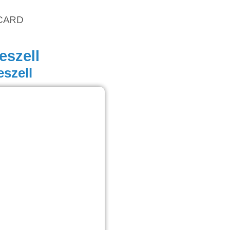
vCARD
eszell
eszell