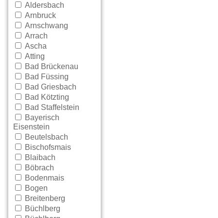
Aldersbach
Arnbruck
Arnschwang
Arrach
Ascha
Atting
Bad Brückenau
Bad Füssing
Bad Griesbach
Bad Kötzting
Bad Staffelstein
Bayerisch
Eisenstein
Beutelsbach
Bischofsmais
Blaibach
Böbrach
Bodenmais
Bogen
Breitenberg
Büchlberg