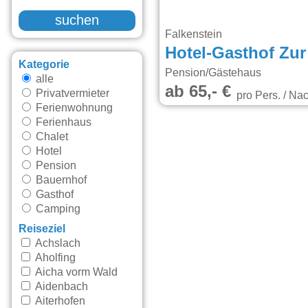
suchen
Falkenstein
Hotel-Gasthof Zur
Kategorie
Pension/Gästehaus
alle
ab 65,- €
Privatvermieter
pro Pers. / Nac
Ferienwohnung
Ferienhaus
Chalet
Hotel
Pension
Bauernhof
Gasthof
Camping
Reiseziel
Achslach
Aholfing
Aicha vorm Wald
Aidenbach
Aiterhofen