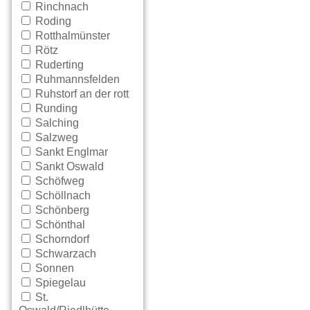
Rinchnach
Roding
Rotthalmünster
Rötz
Ruderting
Ruhmannsfelden
Ruhstorf an der rott
Runding
Salching
Salzweg
Sankt Englmar
Sankt Oswald
Schöfweg
Schöllnach
Schönberg
Schönthal
Schorndorf
Schwarzach
Sonnen
Spiegelau
St.