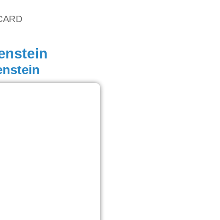
vCARD
enstein
enstein