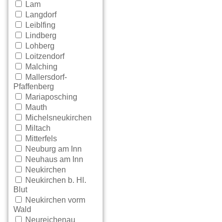
Lam
Langdorf
Leiblfing
Lindberg
Lohberg
Loitzendorf
Malching
Mallersdorf-
Pfaffenberg
Mariaposching
Mauth
Michelsneukirchen
Miltach
Mitterfels
Neuburg am Inn
Neuhaus am Inn
Neukirchen
Neukirchen b. Hl.
Blut
Neukirchen vorm
Wald
Neureichenau