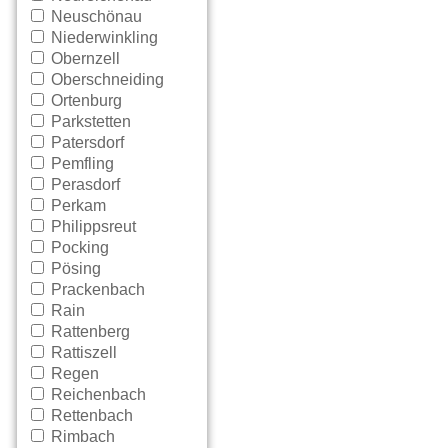
Neuschönau
Niederwinkling
Obernzell
Oberschneiding
Ortenburg
Parkstetten
Patersdorf
Pemfling
Perasdorf
Perkam
Philippsreut
Pocking
Pösing
Prackenbach
Rain
Rattenberg
Rattiszell
Regen
Reichenbach
Rettenbach
Rimbach