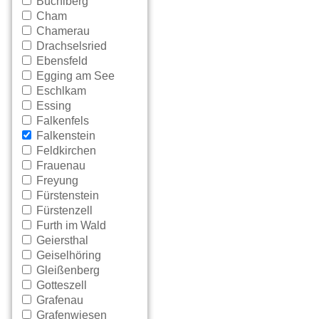
Büchlberg
Cham
Chamerau
Drachselsried
Ebensfeld
Egging am See
Eschlkam
Essing
Falkenfels
Falkenstein
Feldkirchen
Frauenau
Freyung
Fürstenstein
Fürstenzell
Furth im Wald
Geiersthal
Geiselhöring
Gleißenberg
Gotteszell
Grafenau
Grafenwiesen