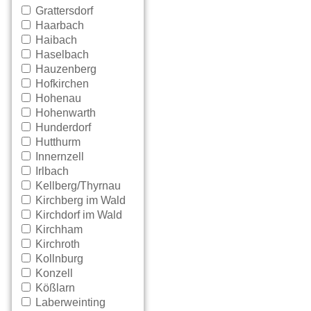
Grattersdorf
Haarbach
Haibach
Haselbach
Hauzenberg
Hofkirchen
Hohenau
Hohenwarth
Hunderdorf
Hutthurm
Innernzell
Irlbach
Kellberg/Thyrnau
Kirchberg im Wald
Kirchdorf im Wald
Kirchham
Kirchroth
Kollnburg
Konzell
Kößlarn
Laberweinting