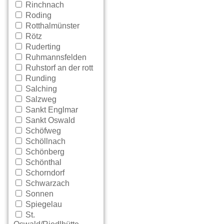
Rinchnach
Roding
Rotthalmünster
Rötz
Ruderting
Ruhmannsfelden
Ruhstorf an der rott
Runding
Salching
Salzweg
Sankt Englmar
Sankt Oswald
Schöfweg
Schöllnach
Schönberg
Schönthal
Schorndorf
Schwarzach
Sonnen
Spiegelau
St.