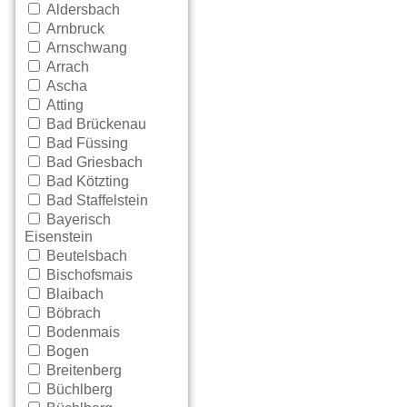
Aldersbach
Arnbruck
Arnschwang
Arrach
Ascha
Atting
Bad Brückenau
Bad Füssing
Bad Griesbach
Bad Kötzting
Bad Staffelstein
Bayerisch
Eisenstein
Beutelsbach
Bischofsmais
Blaibach
Böbrach
Bodenmais
Bogen
Breitenberg
Büchlberg