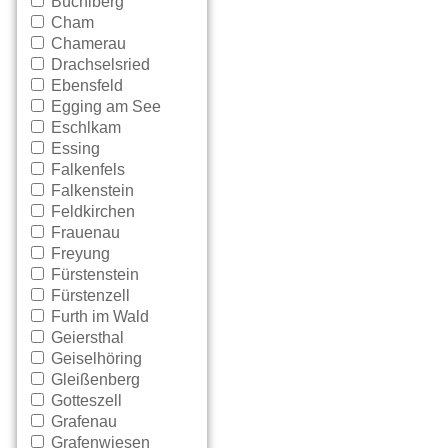
Büchlberg
Cham
Chamerau
Drachselsried
Ebensfeld
Egging am See
Eschlkam
Essing
Falkenfels
Falkenstein
Feldkirchen
Frauenau
Freyung
Fürstenstein
Fürstenzell
Furth im Wald
Geiersthal
Geiselhöring
Gleißenberg
Gotteszell
Grafenau
Grafenwiesen