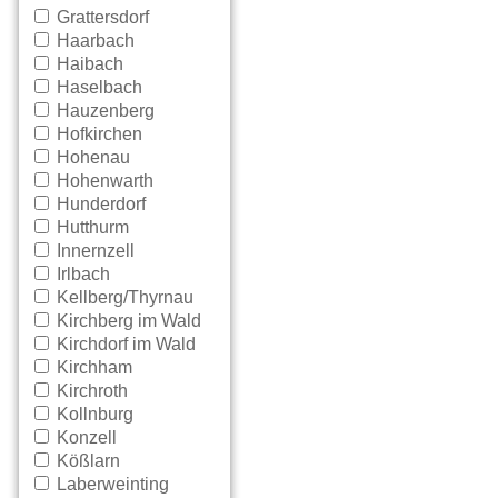
Grattersdorf
Haarbach
Haibach
Haselbach
Hauzenberg
Hofkirchen
Hohenau
Hohenwarth
Hunderdorf
Hutthurm
Innernzell
Irlbach
Kellberg/Thyrnau
Kirchberg im Wald
Kirchdorf im Wald
Kirchham
Kirchroth
Kollnburg
Konzell
Kößlarn
Laberweinting