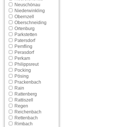
Neuschönau
Niederwinkling
Obernzell
Oberschneiding
Ortenburg
Parkstetten
Patersdorf
Pemfling
Perasdorf
Perkam
Philippsreut
Pocking
Pösing
Prackenbach
Rain
Rattenberg
Rattiszell
Regen
Reichenbach
Rettenbach
Rimbach