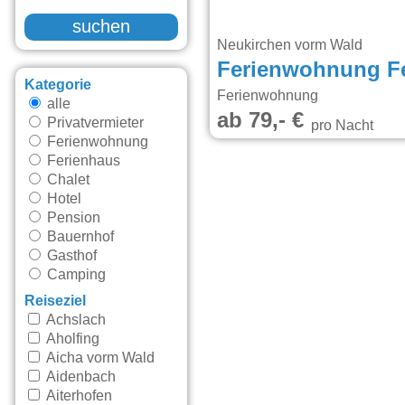
suchen
Neukirchen vorm Wald
Ferienwohnung Fe
Kategorie
Ferienwohnung
alle
ab 79,- €
Privatvermieter
pro Nacht
Ferienwohnung
Ferienhaus
Chalet
Hotel
Pension
Bauernhof
Gasthof
Camping
Reiseziel
Achslach
Aholfing
Aicha vorm Wald
Aidenbach
Aiterhofen