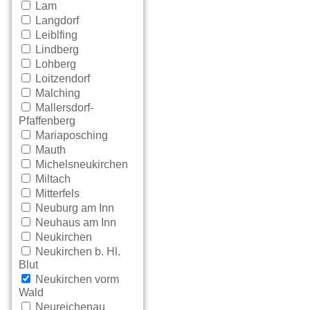
Lam
Langdorf
Leiblfing
Lindberg
Lohberg
Loitzendorf
Malching
Mallersdorf-
Pfaffenberg
Mariaposching
Mauth
Michelsneukirchen
Miltach
Mitterfels
Neuburg am Inn
Neuhaus am Inn
Neukirchen
Neukirchen b. Hl.
Blut
Neukirchen vorm
Wald
Neureichenau