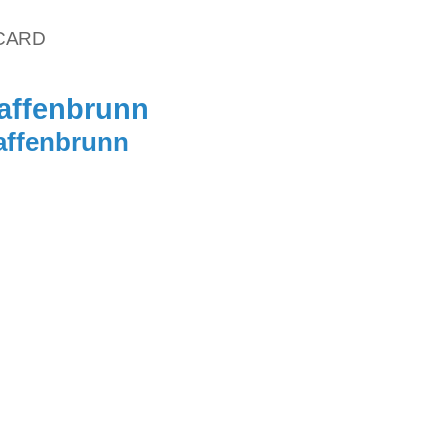
vCARD
affenbrunn
affenbrunn