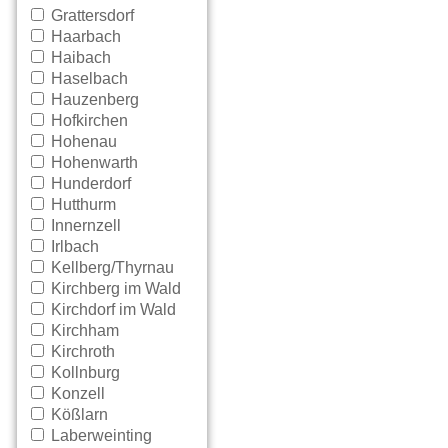
Grattersdorf
Haarbach
Haibach
Haselbach
Hauzenberg
Hofkirchen
Hohenau
Hohenwarth
Hunderdorf
Hutthurm
Innernzell
Irlbach
Kellberg/Thyrnau
Kirchberg im Wald
Kirchdorf im Wald
Kirchham
Kirchroth
Kollnburg
Konzell
Kößlarn
Laberweinting