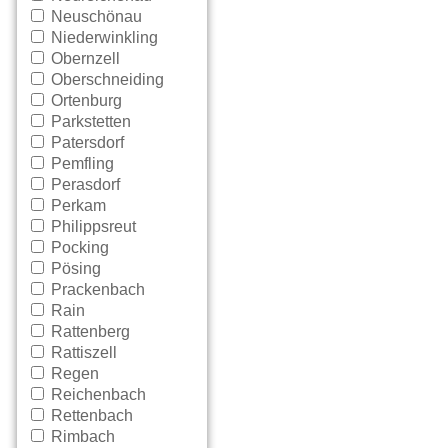
Neuschönau
Niederwinkling
Obernzell
Oberschneiding
Ortenburg
Parkstetten
Patersdorf
Pemfling
Perasdorf
Perkam
Philippsreut
Pocking
Pösing
Prackenbach
Rain
Rattenberg
Rattiszell
Regen
Reichenbach
Rettenbach
Rimbach