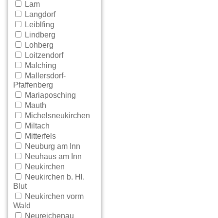
Lam
Langdorf
Leiblfing
Lindberg
Lohberg
Loitzendorf
Malching
Mallersdorf-
Pfaffenberg
Mariaposching
Mauth
Michelsneukirchen
Miltach
Mitterfels
Neuburg am Inn
Neuhaus am Inn
Neukirchen
Neukirchen b. Hl.
Blut
Neukirchen vorm
Wald
Neureichenau