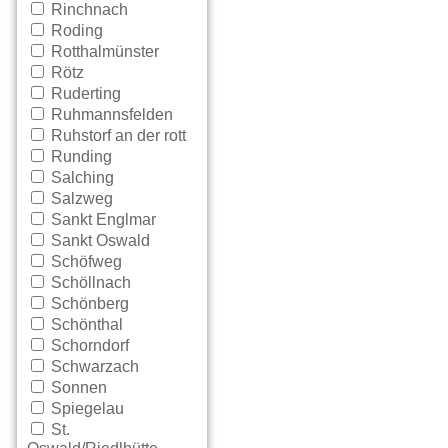
Rinchnach
Roding
Rotthalmünster
Rötz
Ruderting
Ruhmannsfelden
Ruhstorf an der rott
Runding
Salching
Salzweg
Sankt Englmar
Sankt Oswald
Schöfweg
Schöllnach
Schönberg
Schönthal
Schorndorf
Schwarzach
Sonnen
Spiegelau
St.