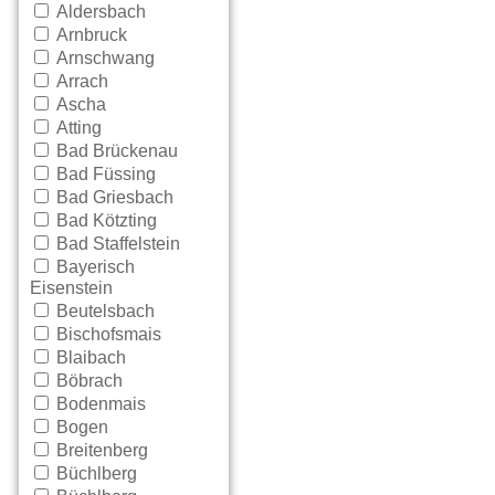
Aldersbach
Arnbruck
Arnschwang
Arrach
Ascha
Atting
Bad Brückenau
Bad Füssing
Bad Griesbach
Bad Kötzting
Bad Staffelstein
Bayerisch
Eisenstein
Beutelsbach
Bischofsmais
Blaibach
Böbrach
Bodenmais
Bogen
Breitenberg
Büchlberg