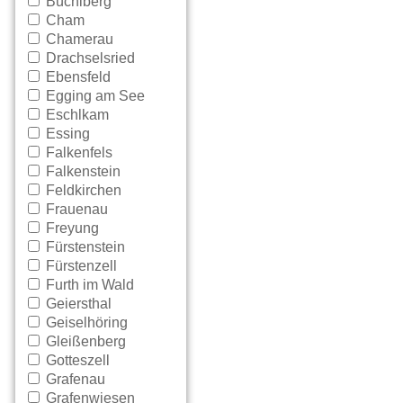
Büchlberg
Cham
Chamerau
Drachselsried
Ebensfeld
Egging am See
Eschlkam
Essing
Falkenfels
Falkenstein
Feldkirchen
Frauenau
Freyung
Fürstenstein
Fürstenzell
Furth im Wald
Geiersthal
Geiselhöring
Gleißenberg
Gotteszell
Grafenau
Grafenwiesen