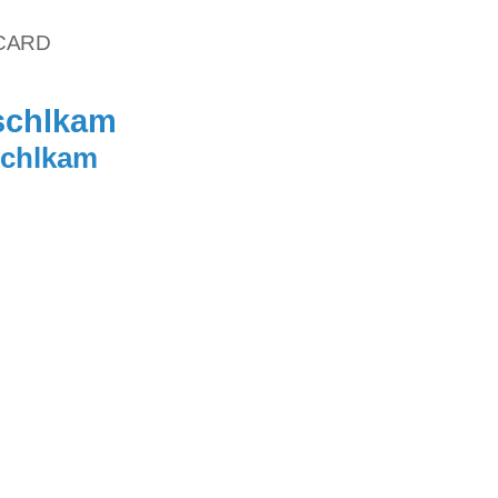
vCARD
schlkam
schlkam