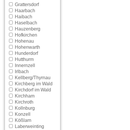
Grattersdorf
Haarbach
Haibach
Haselbach
Hauzenberg
Hofkirchen
Hohenau
Hohenwarth
Hunderdorf
Hutthurm
Innernzell
Irlbach
Kellberg/Thyrnau
Kirchberg im Wald
Kirchdorf im Wald
Kirchham
Kirchroth
Kollnburg
Konzell
Kößlarn
Laberweinting