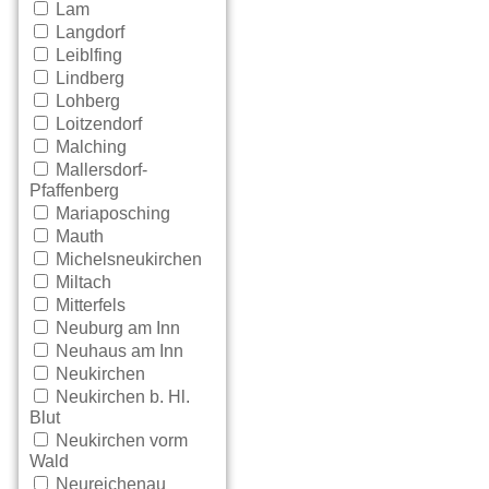
Lam
Langdorf
Leiblfing
Lindberg
Lohberg
Loitzendorf
Malching
Mallersdorf-
Pfaffenberg
Mariaposching
Mauth
Michelsneukirchen
Miltach
Mitterfels
Neuburg am Inn
Neuhaus am Inn
Neukirchen
Neukirchen b. Hl.
Blut
Neukirchen vorm
Wald
Neureichenau