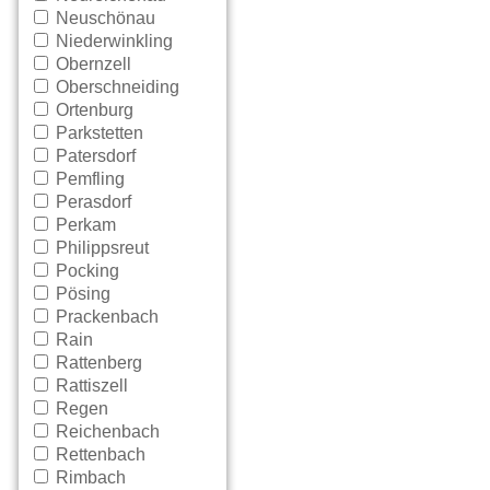
Neuschönau
Niederwinkling
Obernzell
Oberschneiding
Ortenburg
Parkstetten
Patersdorf
Pemfling
Perasdorf
Perkam
Philippsreut
Pocking
Pösing
Prackenbach
Rain
Rattenberg
Rattiszell
Regen
Reichenbach
Rettenbach
Rimbach