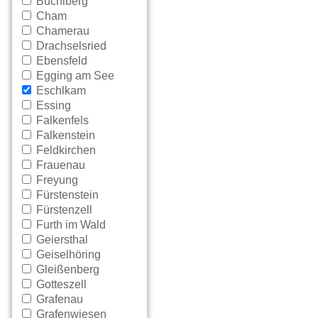
Büchlberg
Cham
Chamerau
Drachselsried
Ebensfeld
Egging am See
Eschlkam
Essing
Falkenfels
Falkenstein
Feldkirchen
Frauenau
Freyung
Fürstenstein
Fürstenzell
Furth im Wald
Geiersthal
Geiselhöring
Gleißenberg
Gotteszell
Grafenau
Grafenwiesen