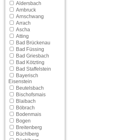
Aldersbach
Arnbruck
Arnschwang
Arrach
Ascha
Atting
Bad Brückenau
Bad Füssing
Bad Griesbach
Bad Kötzting
Bad Staffelstein
Bayerisch
Eisenstein
Beutelsbach
Bischofsmais
Blaibach
Böbrach
Bodenmais
Bogen
Breitenberg
Büchlberg