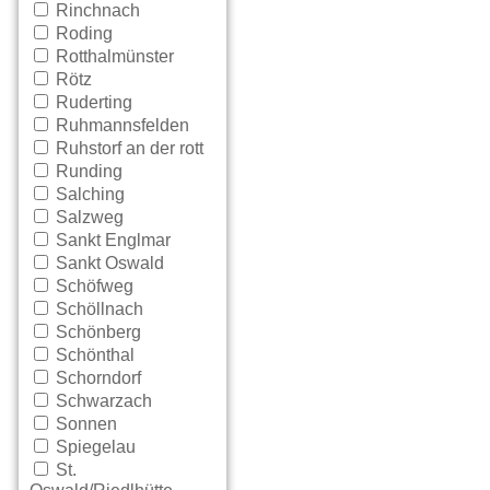
Rinchnach
Roding
Rotthalmünster
Rötz
Ruderting
Ruhmannsfelden
Ruhstorf an der rott
Runding
Salching
Salzweg
Sankt Englmar
Sankt Oswald
Schöfweg
Schöllnach
Schönberg
Schönthal
Schorndorf
Schwarzach
Sonnen
Spiegelau
St.