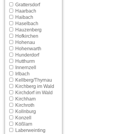
Grattersdorf
Haarbach
Haibach
Haselbach
Hauzenberg
Hofkirchen
Hohenau
Hohenwarth
Hunderdorf
Hutthurm
Innernzell
Irlbach
Kellberg/Thyrnau
Kirchberg im Wald
Kirchdorf im Wald
Kirchham
Kirchroth
Kollnburg
Konzell
Kößlarn
Laberweinting