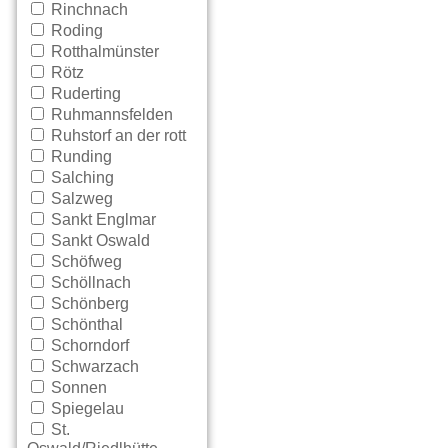
Rinchnach
Roding
Rotthalmünster
Rötz
Ruderting
Ruhmannsfelden
Ruhstorf an der rott
Runding
Salching
Salzweg
Sankt Englmar
Sankt Oswald
Schöfweg
Schöllnach
Schönberg
Schönthal
Schorndorf
Schwarzach
Sonnen
Spiegelau
St.