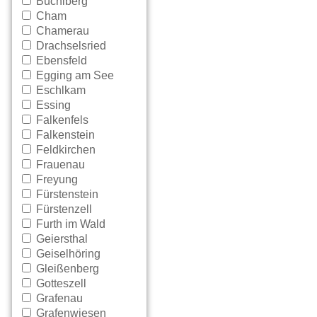
Büchlberg
Cham
Chamerau
Drachselsried
Ebensfeld
Egging am See
Eschlkam
Essing
Falkenfels
Falkenstein
Feldkirchen
Frauenau
Freyung
Fürstenstein
Fürstenzell
Furth im Wald
Geiersthal
Geiselhöring
Gleißenberg
Gotteszell
Grafenau
Grafenwiesen