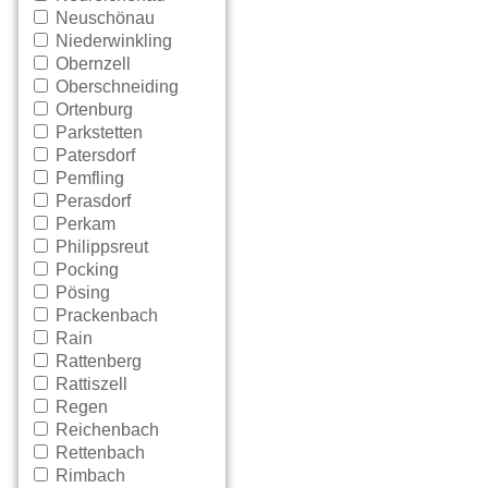
Neuschönau
Niederwinkling
Obernzell
Oberschneiding
Ortenburg
Parkstetten
Patersdorf
Pemfling
Perasdorf
Perkam
Philippsreut
Pocking
Pösing
Prackenbach
Rain
Rattenberg
Rattiszell
Regen
Reichenbach
Rettenbach
Rimbach