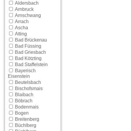
Aldersbach
Arnbruck
Arnschwang
Arrach
Ascha
Atting
Bad Brückenau
Bad Füssing
Bad Griesbach
Bad Kötzting
Bad Staffelstein
Bayerisch
Eisenstein
Beutelsbach
Bischofsmais
Blaibach
Böbrach
Bodenmais
Bogen
Breitenberg
Büchlberg