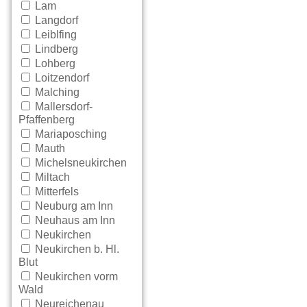
Lam
Langdorf
Leiblfing
Lindberg
Lohberg
Loitzendorf
Malching
Mallersdorf-
Pfaffenberg
Mariaposching
Mauth
Michelsneukirchen
Miltach
Mitterfels
Neuburg am Inn
Neuhaus am Inn
Neukirchen
Neukirchen b. Hl.
Blut
Neukirchen vorm
Wald
Neureichenau