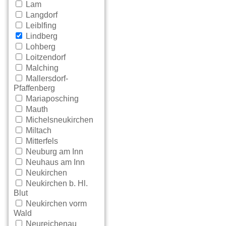
Lam
Langdorf
Leiblfing
Lindberg
Lohberg
Loitzendorf
Malching
Mallersdorf-
Pfaffenberg
Mariaposching
Mauth
Michelsneukirchen
Miltach
Mitterfels
Neuburg am Inn
Neuhaus am Inn
Neukirchen
Neukirchen b. Hl.
Blut
Neukirchen vorm
Wald
Neureichenau