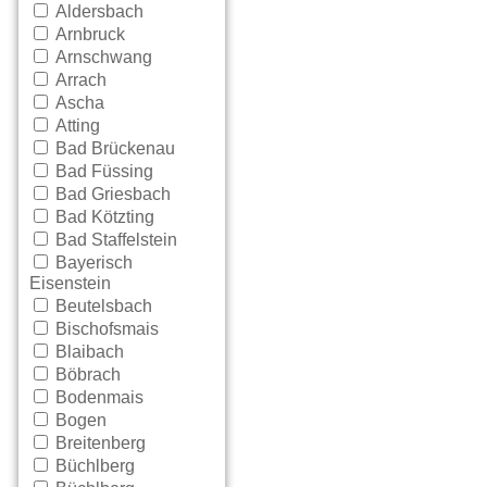
Aldersbach
Arnbruck
Arnschwang
Arrach
Ascha
Atting
Bad Brückenau
Bad Füssing
Bad Griesbach
Bad Kötzting
Bad Staffelstein
Bayerisch
Eisenstein
Beutelsbach
Bischofsmais
Blaibach
Böbrach
Bodenmais
Bogen
Breitenberg
Büchlberg