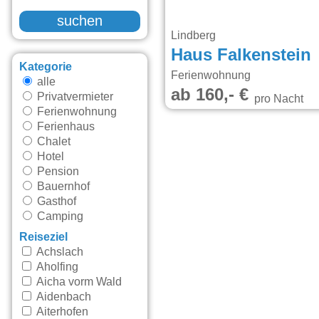
suchen
Lindberg
Haus Falkenstein
Kategorie
Ferienwohnung
alle
ab 160,- €
Privatvermieter
pro Nacht
Ferienwohnung
Ferienhaus
Chalet
Hotel
Pension
Bauernhof
Gasthof
Camping
Reiseziel
Achslach
Aholfing
Aicha vorm Wald
Aidenbach
Aiterhofen