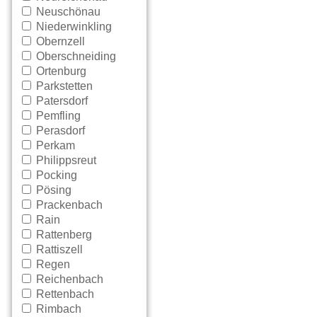
Neuschönau
Niederwinkling
Obernzell
Oberschneiding
Ortenburg
Parkstetten
Patersdorf
Pemfling
Perasdorf
Perkam
Philippsreut
Pocking
Pösing
Prackenbach
Rain
Rattenberg
Rattiszell
Regen
Reichenbach
Rettenbach
Rimbach