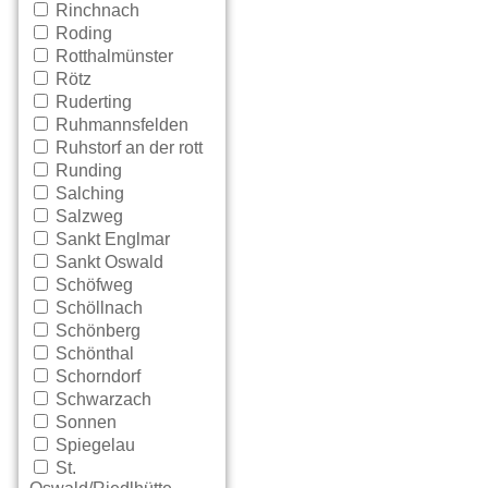
Rinchnach
Roding
Rotthalmünster
Rötz
Ruderting
Ruhmannsfelden
Ruhstorf an der rott
Runding
Salching
Salzweg
Sankt Englmar
Sankt Oswald
Schöfweg
Schöllnach
Schönberg
Schönthal
Schorndorf
Schwarzach
Sonnen
Spiegelau
St.