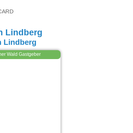
vCARD
n Lindberg
n Lindberg
her Wald Gastgeber