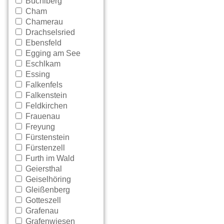
Büchlberg
Cham
Chamerau
Drachselsried
Ebensfeld
Egging am See
Eschlkam
Essing
Falkenfels
Falkenstein
Feldkirchen
Frauenau
Freyung
Fürstenstein
Fürstenzell
Furth im Wald
Geiersthal
Geiselhöring
Gleißenberg
Gotteszell
Grafenau
Grafenwiesen