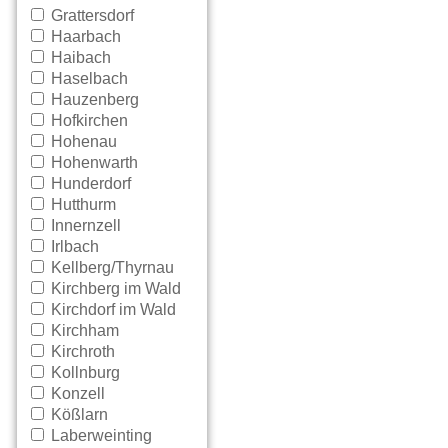
Grattersdorf
Haarbach
Haibach
Haselbach
Hauzenberg
Hofkirchen
Hohenau
Hohenwarth
Hunderdorf
Hutthurm
Innernzell
Irlbach
Kellberg/Thyrnau
Kirchberg im Wald
Kirchdorf im Wald
Kirchham
Kirchroth
Kollnburg
Konzell
Kößlarn
Laberweinting