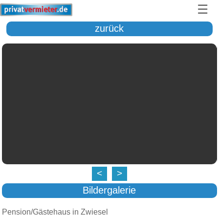
☰
zurück
<
>
Bildergalerie
Pension/Gästehaus in Zwiesel