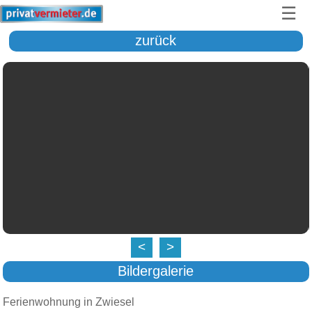
☰
zurück
<
>
Bildergalerie
Ferienwohnung in Zwiesel