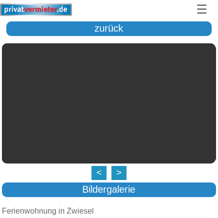
☰
zurück
<
>
Bildergalerie
Ferienwohnung in Zwiesel