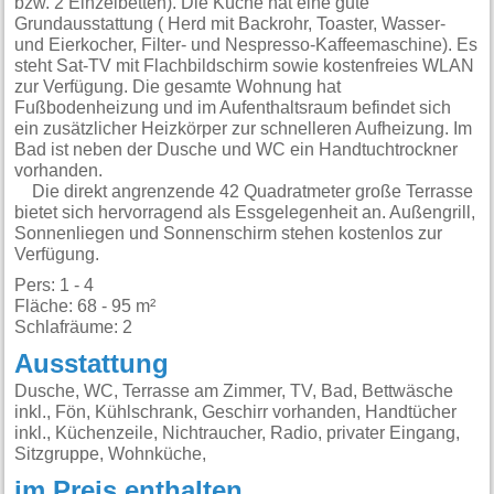
bzw. 2 Einzelbetten). Die Küche hat eine gute
Grundausstattung ( Herd mit Backrohr, Toaster, Wasser-
und Eierkocher, Filter- und Nespresso-Kaffeemaschine). Es
steht Sat-TV mit Flachbildschirm sowie kostenfreies WLAN
zur Verfügung. Die gesamte Wohnung hat
Fußbodenheizung und im Aufenthaltsraum befindet sich
ein zusätzlicher Heizkörper zur schnelleren Aufheizung. Im
Bad ist neben der Dusche und WC ein Handtuchtrockner
vorhanden.
Die direkt angrenzende 42 Quadratmeter große Terrasse
bietet sich hervorragend als Essgelegenheit an. Außengrill,
Sonnenliegen und Sonnenschirm stehen kostenlos zur
Verfügung.
Pers: 1 - 4
Fläche: 68 - 95 m²
Schlafräume: 2
Ausstattung
Dusche, WC, Terrasse am Zimmer, TV, Bad, Bettwäsche
inkl., Fön, Kühlschrank, Geschirr vorhanden, Handtücher
inkl., Küchenzeile, Nichtraucher, Radio, privater Eingang,
Sitzgruppe, Wohnküche,
im Preis enthalten