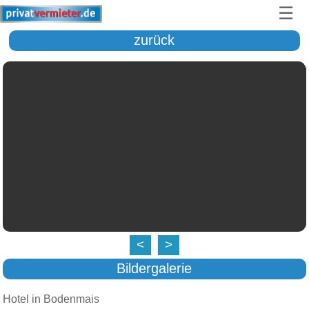
☰
zurück
<
>
Bildergalerie
Hotel in Bodenmais