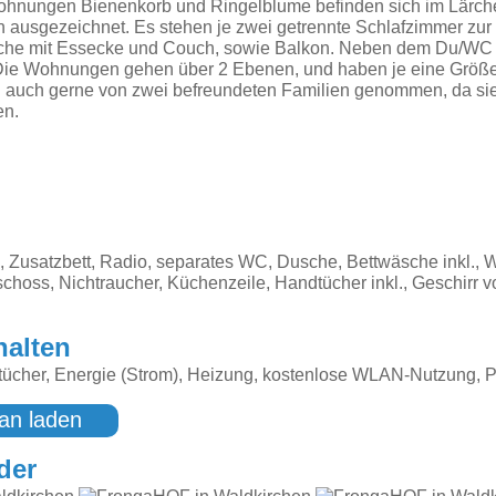
ohnungen Bienenkorb und Ringelblume befinden sich im Lärc
en ausgezeichnet. Es stehen je zwei getrennte Schlafzimmer zur
he mit Essecke und Couch, sowie Balkon. Neben dem Du/WC g
Die Wohnungen gehen über 2 Ebenen, und haben je eine Größe
uch gerne von zwei befreundeten Familien genommen, da sie 
en.
Zusatzbett, Radio, separates WC, Dusche, Bettwäsche inkl., 
choss, Nichtraucher, Küchenzeile, Handtücher inkl., Geschirr 
d
halten
ücher, Energie (Strom), Heizung, kostenlose WLAN-Nutzung, P
an laden
der