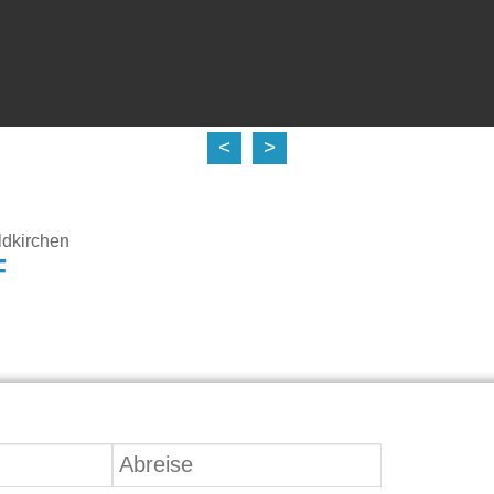
<
>
dkirchen
F