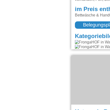
im Preis ent
Bettwäsche & Handt
Belegungspl
Kategoriebil