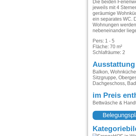
Die beiden Ferienw
jeweils mit 4 Stern
geräumige Wohnküc
ein separates WC. 
Wohnungen werden a
nebeneinander lieg
Pers: 1 - 5
Fläche: 70 m²
Schlafräume: 2
Ausstattung
Balkon, Wohnküche, 
Sitzgruppe, Oberges
Dachgeschoss, Ba
im Preis ent
Bettwäsche & Handt
Belegungspl
Kategoriebil