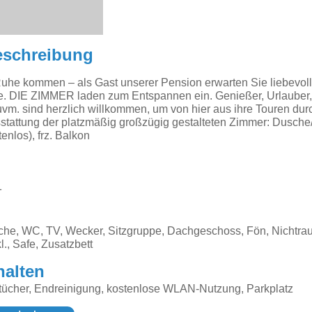
eschreibung
uhe kommen – als Gast unserer Pension erwarten Sie liebevoll
e. DIE ZIMMER laden zum Entspannen ein. Genießer, Urlauber, 
vm. sind herzlich willkommen, um von hier aus ihre Touren du
sstattung der platzmäßig großzügig gestalteten Zimmer: Dusch
enlos), frz. Balkon
1
sche, WC, TV, Wecker, Sitzgruppe, Dachgeschoss, Fön, Nichtra
l., Safe, Zusatzbett
halten
ücher, Endreinigung, kostenlose WLAN-Nutzung, Parkplatz