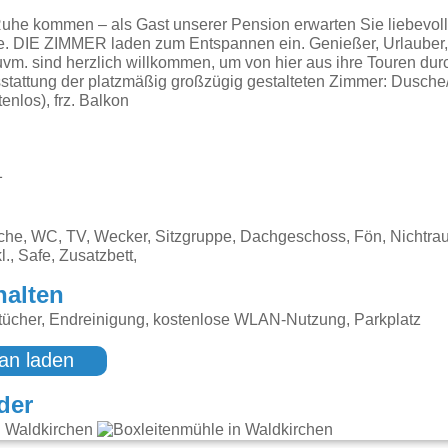
uhe kommen – als Gast unserer Pension erwarten Sie liebevoll
e. DIE ZIMMER laden zum Entspannen ein. Genießer, Urlauber, 
vm. sind herzlich willkommen, um von hier aus ihre Touren du
sstattung der platzmäßig großzügig gestalteten Zimmer: Dusch
enlos), frz. Balkon
1
sche, WC, TV, Wecker, Sitzgruppe, Dachgeschoss, Fön, Nichtra
l., Safe, Zusatzbett,
halten
ücher, Endreinigung, kostenlose WLAN-Nutzung, Parkplatz
an laden
der