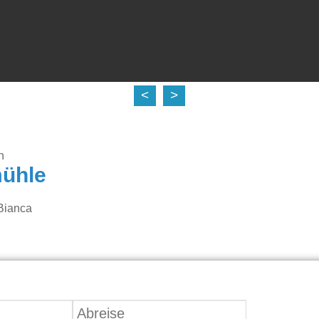
<
>
n
mühle
Bianca