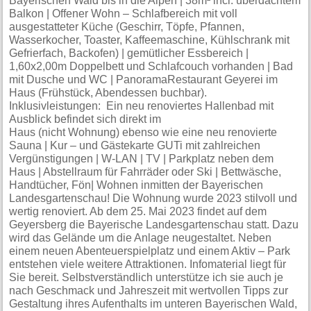
Bayerischen Wald bis in die Alpen | 38m² incl. überdachtem
Balkon | Offener Wohn – Schlafbereich mit voll
ausgestatteter Küche (Geschirr, Töpfe, Pfannen,
Wasserkocher, Toaster, Kaffeemaschine, Kühlschrank mit
Gefrierfach, Backofen) | gemütlicher Essbereich |
1,60x2,00m Doppelbett und Schlafcouch vorhanden | Bad
mit Dusche und WC | PanoramaRestaurant Geyerei im
Haus (Frühstück, Abendessen buchbar).
Inklusivleistungen: Ein neu renoviertes Hallenbad mit
Ausblick befindet sich direkt im
Haus (nicht Wohnung) ebenso wie eine neu renovierte
Sauna | Kur – und Gästekarte GUTi mit zahlreichen
Vergünstigungen | W-LAN | TV | Parkplatz neben dem
Haus | Abstellraum für Fahrräder oder Ski | Bettwäsche,
Handtücher, Fön| Wohnen inmitten der Bayerischen
Landesgartenschau! Die Wohnung wurde 2023 stilvoll und
wertig renoviert. Ab dem 25. Mai 2023 findet auf dem
Geyersberg die Bayerische Landesgartenschau statt. Dazu
wird das Gelände um die Anlage neugestaltet. Neben
einem neuen Abenteuerspielplatz und einem Aktiv – Park
entstehen viele weitere Attraktionen. Infomaterial liegt für
Sie bereit. Selbstverständlich unterstütze ich sie auch je
nach Geschmack und Jahreszeit mit wertvollen Tipps zur
Gestaltung ihres Aufenthalts im unteren Bayerischen Wald,