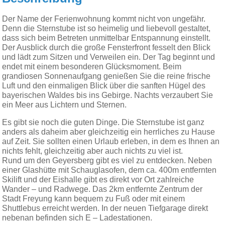
Der Name der Ferienwohnung kommt nicht von ungefähr.
Denn die Sternstube ist so heimelig und liebevoll gestaltet,
dass sich beim Betreten unmittelbar Entspannung einstellt.
Der Ausblick durch die große Fensterfront fesselt den Blick
und lädt zum Sitzen und Verweilen ein. Der Tag beginnt und
endet mit einem besonderen Glücksmoment. Beim
grandiosen Sonnenaufgang genießen Sie die reine frische
Luft und den einmaligen Blick über die sanften Hügel des
bayerischen Waldes bis ins Gebirge. Nachts verzaubert Sie
ein Meer aus Lichtern und Sternen.
Es gibt sie noch die guten Dinge. Die Sternstube ist ganz
anders als daheim aber gleichzeitig ein herrliches zu Hause
auf Zeit. Sie sollten einen Urlaub erleben, in dem es Ihnen an
nichts fehlt, gleichzeitig aber auch nichts zu viel ist.
Rund um den Geyersberg gibt es viel zu entdecken. Neben
einer Glashütte mit Schauglasofen, dem ca. 400m entfernten
Skilift und der Eishalle gibt es direkt vor Ort zahlreiche
Wander – und Radwege. Das 2km entfernte Zentrum der
Stadt Freyung kann bequem zu Fuß oder mit einem
Shuttlebus erreicht werden. In der neuen Tiefgarage direkt
nebenan befinden sich E – Ladestationen.