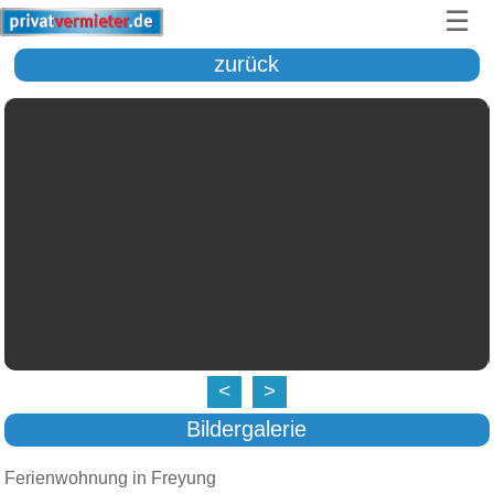
☰
zurück
<
>
Bildergalerie
Ferienwohnung in Freyung