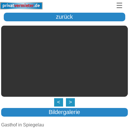
☰
zurück
<
>
Bildergalerie
Gasthof in Spiegelau