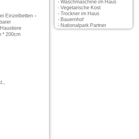
- Waschmaschine im Haus
- Vegetarische Kost
- Trockner im Haus
i Einzelbetten –
- Bauernhof
barer
- Nationalpark Partner
Haustiere
m * 200cm
l.,