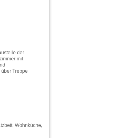
ustelle der
zimmer mit
und
 über Treppe
atzbett, Wohnküche,