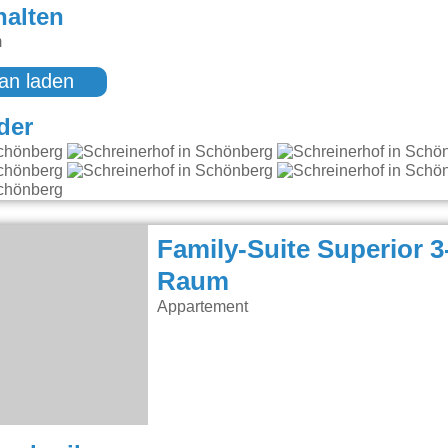
halten
m
an laden
der
Family-Suite Superior 3
Raum
Appartement