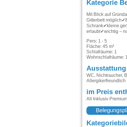
Kategorie B
Mit Blick auf Grün
Gitterbett möglic
Schrank✔kleine gem
erlaubt✔wichtig – 
Pers: 1 - 5
Fläche: 45 m²
Schlafräume: 1
Wohnschlafräume: 
Ausstattung
WC, Nichtraucher, B
Allergikerfreundlich
im Preis ent
All Inklusiv Premi
Belegungspl
Kategoriebil