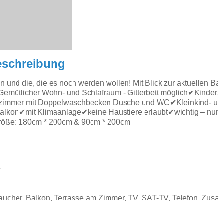
eschreibung
 und die, die es noch werden wollen! Mit Blick zur aktuellen Ba
Gemütlicher Wohn- und Schlafraum - Gitterbett möglich✔Kinder
zimmer mit Doppelwaschbecken Dusche und WC✔Kleinkind- 
lkon✔mit Klimaanlage✔keine Haustiere erlaubt✔wichtig – nur
röße: 180cm * 200cm & 90cm * 200cm
1
ucher, Balkon, Terrasse am Zimmer, TV, SAT-TV, Telefon, Zus