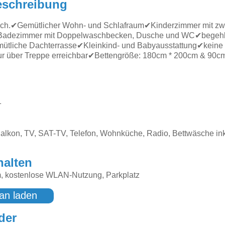
eschreibung
dach.✔Gemütlicher Wohn- und Schlafraum✔Kinderzimmer mit zwe
h✔Badezimmer mit Doppelwaschbecken, Dusche und WC✔begeh
ütliche Dachterrasse✔Kleinkind- und Babyausstattung✔keine 
nur über Treppe erreichbar✔Bettengröße: 180cm * 200cm & 90c
1
alkon, TV, SAT-TV, Telefon, Wohnküche, Radio, Bettwäsche ink
halten
um, kostenlose WLAN-Nutzung, Parkplatz
an laden
der