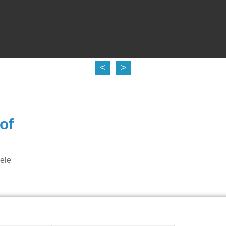
<
>
of
ele