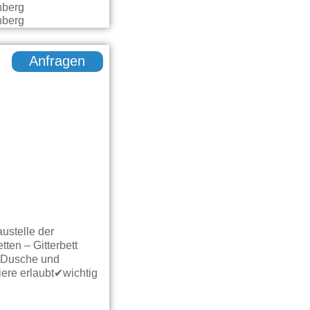
Anfragen
ustelle der
en – Gitterbett
 Dusche und
re erlaubt✔wichtig