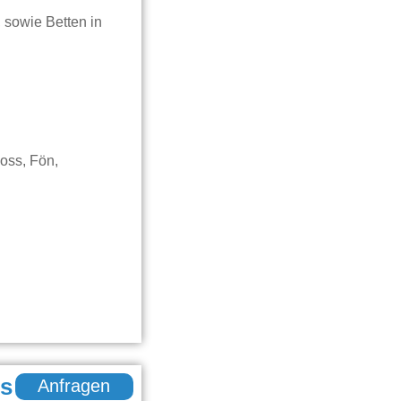
sowie Betten in
oss, Fön,
s
Anfragen