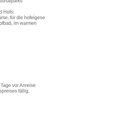
tionalparks
d Hofs:
ume, für die hofeigene
mpfbad, im warmen
 Tage vor Anreise
reises fällig.