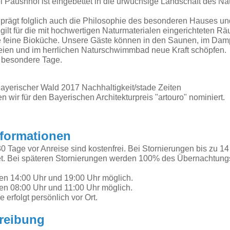
l Pausnhof ist eingebettet in die urwüchsige Landschaft des Na
r prägt folglich auch die Philosophie des besonderen Hauses un
gilt für die mit hochwertigen Naturmaterialen eingerichteten Rä
ie feine Bioküche. Unsere Gäste können in den Saunen, im Da
eien und im herrlichen Naturschwimmbad neue Kraft schöpfen.
r besondere Tage.
yerischer Wald 2017 Nachhaltigkeit/stade Zeiten
wir für den Bayerischen Architekturpreis "artouro" nominiert.
nformationen
0 Tage vor Anreise sind kostenfrei. Bei Stornierungen bis zu 14
. Bei späteren Stornierungen werden 100% des Übernachtungsp
hen 14:00 Uhr und 19:00 Uhr möglich.
hen 08:00 Uhr und 11:00 Uhr möglich.
erfolgt persönlich vor Ort.
reibung