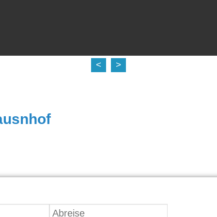
<
>
d
ausnhof