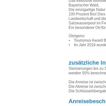
Das exklusive Biohote
Bayerischer Wald.
Die einzigartige Natu
100 Prozent Bio! Dies 
Landwirtschaft und d
Salzwasserpool im Fr
Ein besonderer Ort fü
Übrigens:
• Tourismus Award Ba
• Im Jahr 2016 wurden 
zusätzliche I
Stornierungen bis zu 3
werden 50% berechnet
Die Anreise ist zwisc
Die Abreise ist zwisc
Die Schlüsselübergabe 
Anreisebesch