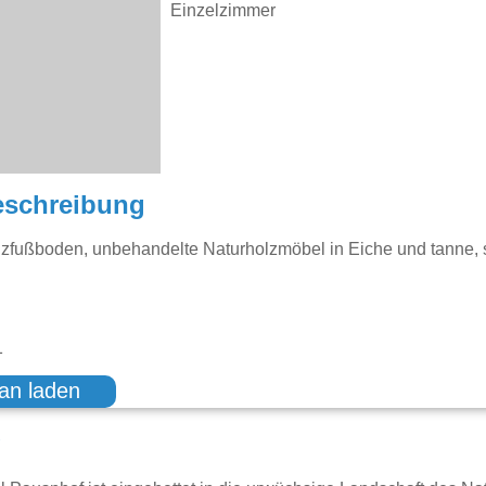
Einzelzimmer
eschreibung
zfußboden, unbehandelte Naturholzmöbel in Eiche und tanne, s
1
an laden
g