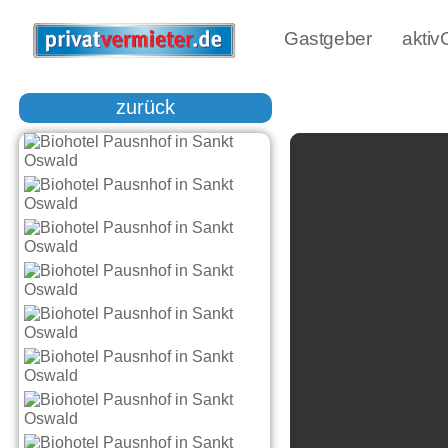
Gastgeber
akti
zurück