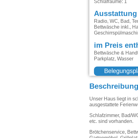
Schlafräume: 1
Ausstattung
Radio, WC, Bad, Ter
Bettwäsche inkl., H
Geschirrspülmasch
im Preis ent
Bettwäsche & Handt
Parkplatz, Wasser
Belegungspl
Beschreibun
Unser Haus liegt in sc
ausgestattete Ferien
Schlafzimmer, Bad/WC,
etc. sind vorhanden.
Brötchenservice, Bett
Gartenmöbel, Grillplat