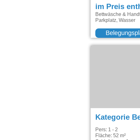
im Preis ent
Bettwäsche & Handt
Parkplatz, Wasser
Belegungspl
Kategorie B
Pers: 1 - 2
Fläche: 52 m²