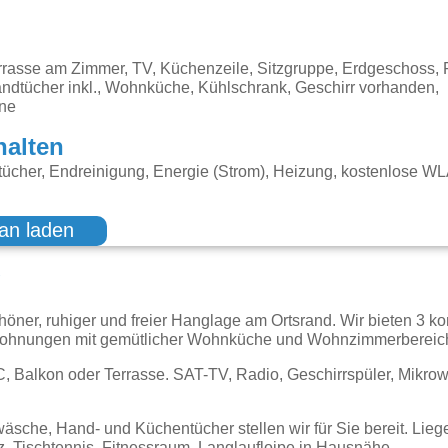
rasse am Zimmer, TV, Küchenzeile, Sitzgruppe, Erdgeschoss, F
andtücher inkl., Wohnküche, Kühlschrank, Geschirr vorhanden,
ine
halten
ücher, Endreinigung, Energie (Strom), Heizung, kostenlose W
an laden
g
höner, ruhiger und freier Hanglage am Ortsrand. Wir bieten 3 ko
wohnungen mit gemütlicher Wohnküche und Wohnzimmerbereic
 Balkon oder Terrasse. SAT-TV, Radio, Geschirrspüler, Mikro
wäsche, Hand- und Küchentücher stellen wir für Sie bereit. Lieg
z, Tischtennis, Fitnessraum, Langlaufloipe in Hausnähe.