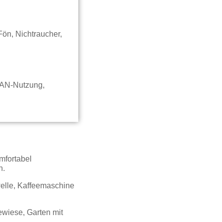
ön, Nichtraucher,
LAN-Nutzung,
mfortabel
h.
welle, Kaffeemaschine
ewiese, Garten mit