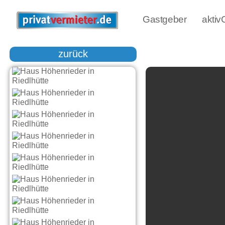
Gastgeber
akti
zurück