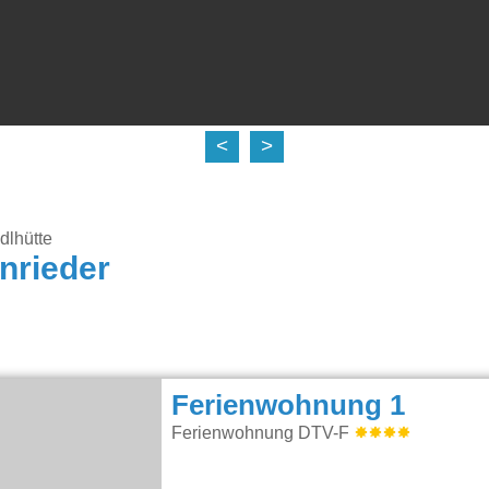
<
>
dlhütte
nrieder
Ferienwohnung 1
Ferienwohnung DTV-F