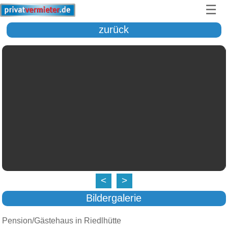
☰
zurück
<
>
Bildergalerie
Pension/Gästehaus in Riedlhütte