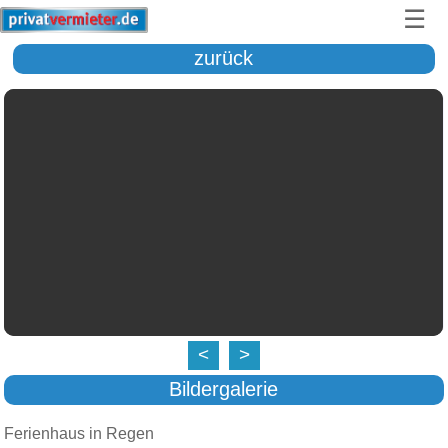
☰
zurück
<
>
Bildergalerie
Ferienhaus in Regen