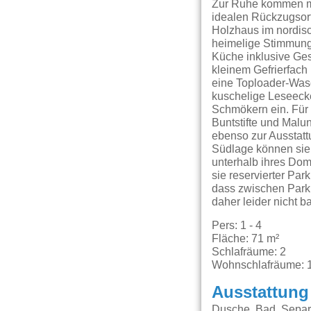
Zur Ruhe kommen mit
idealen Rückzugsort
Holzhaus im nordisch
heimelige Stimmung
Küche inklusive Ges
kleinem Gefrierfac
eine Toploader-Wasc
kuschelige Leseeck
Schmökern ein. Für 
Buntstifte und Malu
ebenso zur Ausstatt
Südlage können sie 
unterhalb ihres Domiz
sie reservierter Par
dass zwischen Parkp
daher leider nicht b
Pers: 1 - 4
Fläche: 71 m²
Schlafräume: 2
Wohnschlafräume: 
Ausstattung
Dusche, Bad, Separ