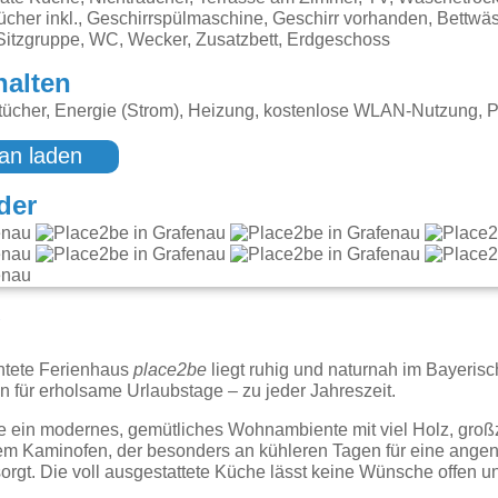
cher inkl., Geschirrspülmaschine, Geschirr vorhanden, Bettwäsc
Sitzgruppe, WC, Wecker, Zusatzbett, Erdgeschoss
halten
ücher, Energie (Strom), Heizung, kostenlose WLAN-Nutzung, P
an laden
der
g
chtete Ferienhaus
place2be
liegt ruhig und naturnah im Bayerisc
 für erholsame Urlaubstage – zu jeder Jahreszeit.
Sie ein modernes, gemütliches Wohnambiente mit viel Holz, gr
em Kaminofen, der besonders an kühleren Tagen für eine ang
gt. Die voll ausgestattete Küche lässt keine Wünsche offen und