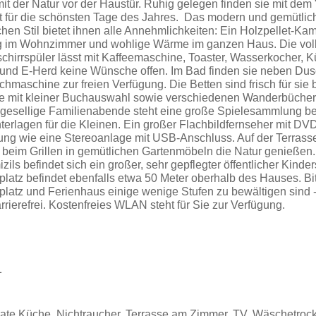
 der Natur vor der Haustür. Ruhig gelegen finden sie mit dem
 für die schönsten Tage des Jahres. Das modern und gemütlich
en Stil bietet ihnen alle Annehmlichkeiten: Ein Holzpellet-Kam
 im Wohnzimmer und wohlige Wärme im ganzen Haus. Die voll
chirrspüler lässt mit Kaffeemaschine, Toaster, Wasserkocher, K
h und E-Herd keine Wünsche offen. Im Bad finden sie neben D
hmaschine zur freien Verfügung. Die Betten sind frisch für sie
e mit kleiner Buchauswahl sowie verschiedenen Wanderbücher
gesellige Familienabende steht eine große Spielesammlung ber
nterlagen für die Kleinen. Ein großer Flachbildfernseher mit DV
ung wie eine Stereoanlage mit USB-Anschluss. Auf der Terrasse
beim Grillen in gemütlichen Gartenmöbeln die Natur genießen
ils befindet sich ein großer, sehr gepflegter öffentlicher Kinders
kplatz befindet ebenfalls etwa 50 Meter oberhalb des Hauses. Bi
latz und Ferienhaus einige wenige Stufen zu bewältigen sind -
arrierefrei. Kostenfreies WLAN steht für Sie zur Verfügung.
1
ate Küche, Nichtraucher, Terrasse am Zimmer, TV, Wäschetrock