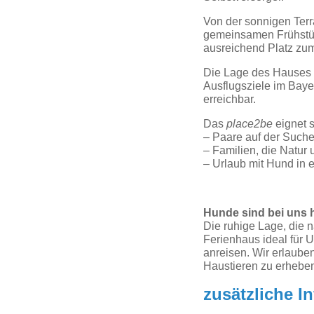
Von der sonnigen Terr
gemeinsamen Frühstück
ausreichend Platz zu
Die Lage des Hauses i
Ausflugsziele im Baye
erreichbar.
Das
place2be
eignet s
– Paare auf der Such
– Familien, die Natur
– Urlaub mit Hund in
Hunde sind bei uns 
Die ruhige Lage, die
Ferienhaus ideal für 
anreisen. Wir erlaube
Haustieren zu erhebe
zusätzliche I