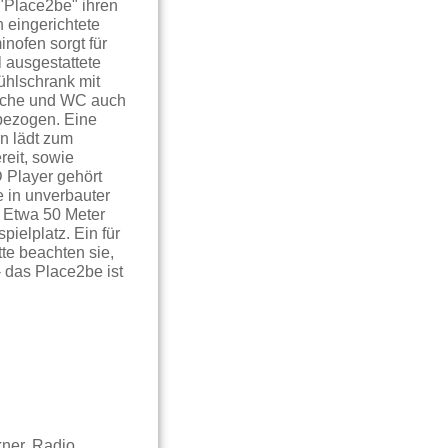
 "Place2be" ihren
 eingerichtete
inofen sorgt für
 ausgestattete
ühlschrank mit
usche und WC auch
 bezogen. Eine
n lädt zum
eit, sowie
D Player gehört
 in unverbauter
. Etwa 50 Meter
pielplatz. Ein für
tte beachten sie,
 das Place2be ist
ner, Radio,