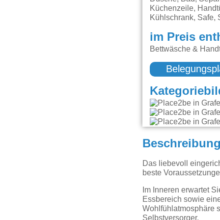
Küchenzeile, Handtü
Kühlschrank, Safe, 
im Preis ent
Bettwäsche & Handt
Belegungspl
Kategoriebil
Beschreibun
Das liebevoll eingeri
beste Voraussetzungen
Im Inneren erwartet 
Essbereich sowie ein
Wohlfühlatmosphäre sor
Selbstversorger.