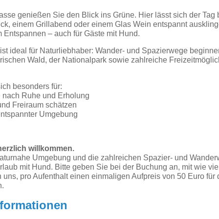
asse genießen Sie den Blick ins Grüne. Hier lässt sich der Tag
, einem Grillabend oder einem Glas Wein entspannt ausklinge
m Entspannen – auch für Gäste mit Hund.
st ideal für Naturliebhaber: Wander- und Spazierwege beginnen 
rischen Wald, der Nationalpark sowie zahlreiche Freizeitmöglic
ich besonders für:
e nach Ruhe und Erholung
 und Freiraum schätzen
 entspannter Umgebung
herzlich willkommen.
 naturnahe Umgebung und die zahlreichen Spazier- und Wand
Urlaub mit Hund. Bitte geben Sie bei der Buchung an, mit wie v
n uns, pro Aufenthalt einen einmaligen Aufpreis von 50 Euro für
n.
nformationen