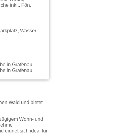
he inkl., Fön,
arkplatz, Wasser
hen Wald und bietet
oßzügigem Wohn- und
enehme
 eignet sich ideal für