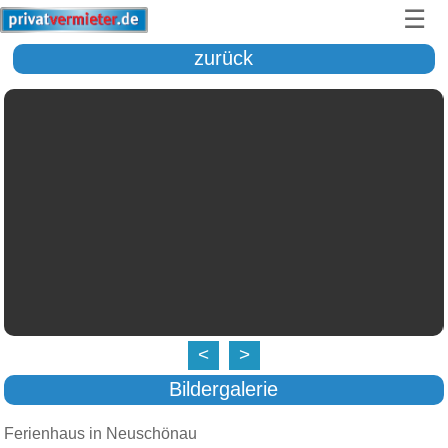
☰
zurück
<
>
Bildergalerie
Ferienhaus in Neuschönau