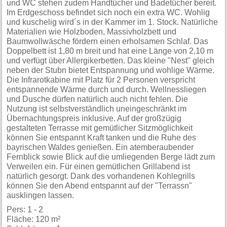
und WC stehen zudem Handtücher und Badetücher bereit.
Im Erdgeschoss befindet sich noch ein extra WC. Wohlig
und kuschelig wird´s in der Kammer im 1. Stock. Natürliche
Materialien wie Holzboden, Massivholzbett und
Baumwollwäsche fördern einen erholsamen Schlaf. Das
Doppelbett ist 1,80 m breit und hat eine Länge von 2,10 m
und verfügt über Allergikerbetten. Das kleine "Nest" gleich
neben der Stubn bietet Entspannung und wohlige Wärme.
Die Infrarotkabine mit Platz für 2 Personen verspricht
entspannende Wärme durch und durch. Wellnessliegen
und Dusche dürfen natürlich auch nicht fehlen. Die
Nutzung ist selbstverständlich uneingeschränkt im
Übernachtungspreis inklusive. Auf der großzügig
gestalteten Terrasse mit gemütlicher Sitzmöglichkeit
können Sie entspannt Kraft tanken und die Ruhe des
bayrischen Waldes genießen. Ein atemberaubender
Fernblick sowie Blick auf die umliegenden Berge lädt zum
Verweilen ein. Für einen gemütlichen Grillabend ist
natürlich gesorgt. Dank des vorhandenen Kohlegrills
können Sie den Abend entspannt auf der "Terrassn"
ausklingen lassen.
Pers: 1 - 2
Fläche: 120 m²