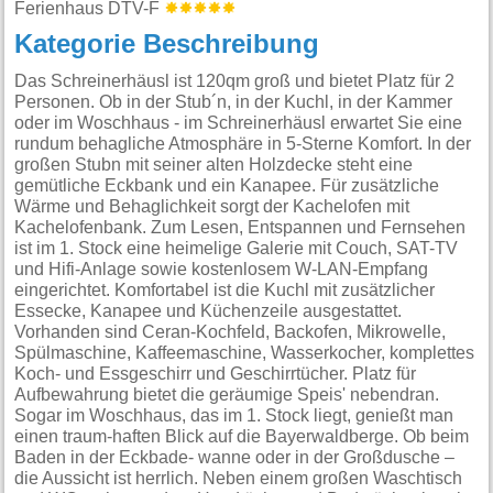
Ferienhaus DTV-F
Kategorie Beschreibung
Das Schreinerhäusl ist 120qm groß und bietet Platz für 2
Personen. Ob in der Stub´n, in der Kuchl, in der Kammer
oder im Woschhaus - im Schreinerhäusl erwartet Sie eine
rundum behagliche Atmosphäre in 5-Sterne Komfort. In der
großen Stubn mit seiner alten Holzdecke steht eine
gemütliche Eckbank und ein Kanapee. Für zusätzliche
Wärme und Behaglichkeit sorgt der Kachelofen mit
Kachelofenbank. Zum Lesen, Entspannen und Fernsehen
ist im 1. Stock eine heimelige Galerie mit Couch, SAT-TV
und Hifi-Anlage sowie kostenlosem W-LAN-Empfang
eingerichtet. Komfortabel ist die Kuchl mit zusätzlicher
Essecke, Kanapee und Küchenzeile ausgestattet.
Vorhanden sind Ceran-Kochfeld, Backofen, Mikrowelle,
Spülmaschine, Kaffeemaschine, Wasserkocher, komplettes
Koch- und Essgeschirr und Geschirrtücher. Platz für
Aufbewahrung bietet die geräumige Speis' nebendran.
Sogar im Woschhaus, das im 1. Stock liegt, genießt man
einen traum-haften Blick auf die Bayerwaldberge. Ob beim
Baden in der Eckbade- wanne oder in der Großdusche –
die Aussicht ist herrlich. Neben einem großen Waschtisch