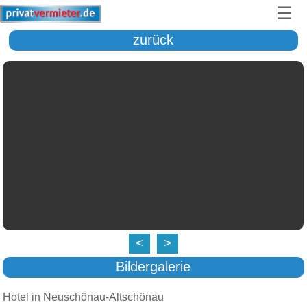
☰
zurück
<
>
Bildergalerie
Hotel in Neuschönau-Altschönau