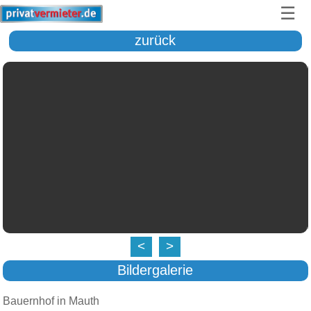
☰
zurück
<
>
Bildergalerie
Bauernhof in Mauth