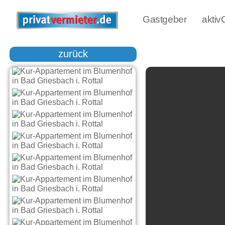
Gastgeber
akti
zurück