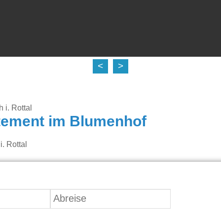
<
>
 i. Rottal
tement im Blumenhof
. Rottal