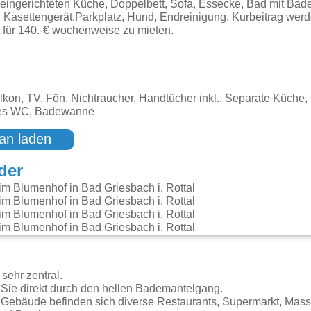
 eingerichteten Küche, Doppelbett, Sofa, Essecke, Bad mit Ba
 Kasettengerät.Parkplatz, Hund, Endreinigung, Kurbeitrag werd
 für 140.-€ wochenweise zu mieten.
kon, TV, Fön, Nichtraucher, Handtücher inkl., Separate Küche
tes WC, Badewanne
an laden
der
g
sehr zentral.
Sie direkt durch den hellen Bademantelgang.
Gebäude befinden sich diverse Restaurants, Supermarkt, Mass