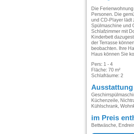
Die Ferienwohnung m
Personen. Die gemü
und CD-Player lädt 
Spülmaschine und Ge
Schlafzimmer mit Do
Kinderbett dazugest
der Terrasse können
beobachten. Ihre Ha
Haus können Sie kos
Pers: 1 - 4
Fläche: 70 m²
Schlafräume: 2
Ausstattung
Geschirrspülmaschin
Küchenzeile, Nichtr
Kühlschrank, Wohnk
im Preis ent
Bettwäsche, Endrei