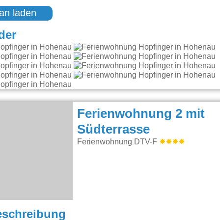
an laden
der
Ferienwohnung 2 mit
Südterrasse
Ferienwohnung DTV-F
eschreibung