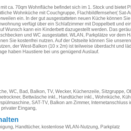
it ca. 70qm Wohnfläche befindet sich im 1. Stock und bietet Pla
tliche Wohnküche mit Couchgruppe, Flachbildfernseher( Sat-
erweilen ein. In der gut ausgestatteten neuen Küche können Sie 
enwohnung verfügt über ein Schlafzimmer mit Doppelbett und ei
 Auf Wunsch kann ein Kinderbett dazugestellt werden. Das ger
Waschbecken und WC ausgestattet. WLAN, Parkplätze vor dem H
en Sie kostenfrei nutzen. Auf der Ostseite können Sie unseren
tzen, der West-Balkon (10 x 2m) ist teilweise überdacht und läd
lage haben Haustiere bei uns genügend Auslauf.
che, WC, Bad, Balkon, TV, Wecker, Küchenzeile, Sitzgruppe, 
etrockner, Bettwäsche inkl., Handtücher inkl., Wohnküche, Küh
rspülmaschine, SAT-TV, Balkon am Zimmer, Internetanschluss 
 privater Eingang,
halten
nigung, Handtücher, kostenlose WLAN-Nutzung, Parkplatz