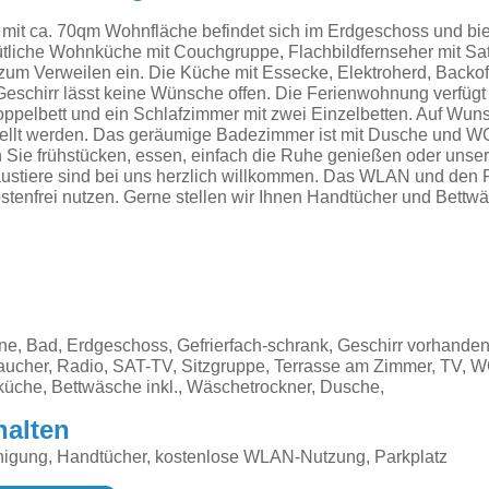
it ca. 70qm Wohnfläche befindet sich im Erdgeschoss und biete
tliche Wohnküche mit Couchgruppe, Flachbildfernseher mit Sa
zum Verweilen ein. Die Küche mit Essecke, Elektroherd, Backo
schirr lässt keine Wünsche offen. Die Ferienwohnung verfügt 
ppelbett und ein Schlafzimmer mit zwei Einzelbetten. Auf Wun
ellt werden. Das geräumige Badezimmer ist mit Dusche und WC
 Sie frühstücken, essen, einfach die Ruhe genießen oder unse
ustiere sind bei uns herzlich willkommen. Das WLAN und den 
tenfrei nutzen. Gerne stellen wir Ihnen Handtücher und Bettw
e, Bad, Erdgeschoss, Gefrierfach-schrank, Geschirr vorhanden,
aucher, Radio, SAT-TV, Sitzgruppe, Terrasse am Zimmer, TV, W
üche, Bettwäsche inkl., Wäschetrockner, Dusche,
halten
nigung, Handtücher, kostenlose WLAN-Nutzung, Parkplatz