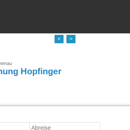
<
>
henau
nung Hopfinger