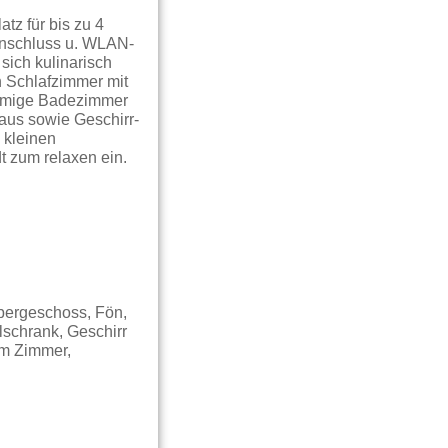
tz für bis zu 4
Anschluss u. WLAN-
sich kulinarisch
n Schlafzimmer mit
äumige Badezimmer
aus sowie Geschirr-
 kleinen
t zum relaxen ein.
Obergeschoss, Fön,
lschrank, Geschirr
im Zimmer,