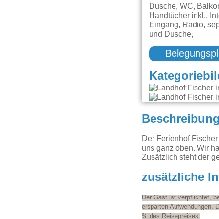
Dusche, WC, Balkon
Handtücher inkl., In
Eingang, Radio, se
und Dusche,
Belegungspl
Kategoriebil
Beschreibun
Der Ferienhof Fischer 
uns ganz oben. Wir ha
Zusätzlich steht der g
zusätzliche I
Der Gast ist verpflichtet, 
ersparten Aufwendungen. D
% des Reisepreises.