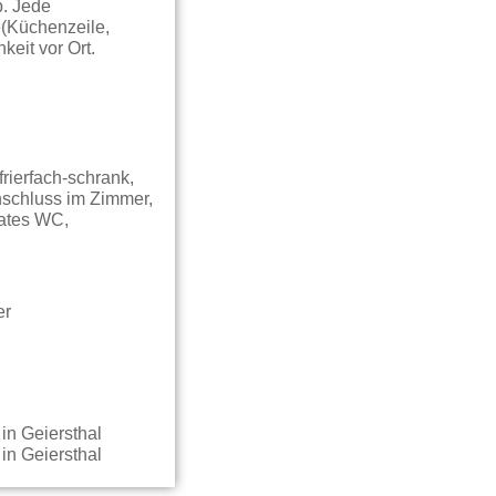
b. Jede
(Küchenzeile,
eit vor Ort.
rierfach-schrank,
nschluss im Zimmer,
rates WC,
er