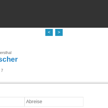
<
>
ersthal
scher
 7