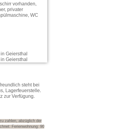
schirr vorhanden,
r, privater
rspülmaschine, WC
freundlich steht bei
, Lagerfeuerstelle.
tz zur Verfügung.
zu zahlen, abzüglich der
chnet: Ferienwohnung: 90