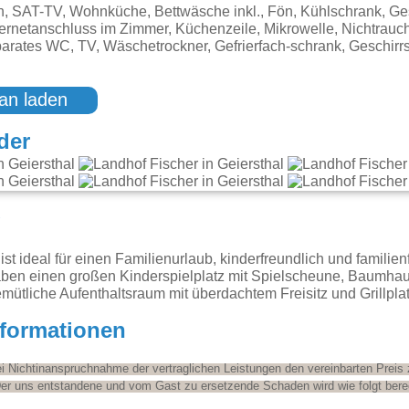
, SAT-TV, Wohnküche, Bettwäsche inkl., Fön, Kühlschrank, Ge
ternetanschluss im Zimmer, Küchenzeile, Mikrowelle, Nichtrauche
parates WC, TV, Wäschetrockner, Gefrierfach-schrank, Geschir
an laden
der
g
ist ideal für einen Familienurlaub, kinderfreundlich und familien
ben einen großen Kinderspielplatz mit Spielscheune, Baumhaus
emütliche Aufenthaltsraum mit überdachtem Freisitz und Grillpla
nformationen
bei Nichtinanspruchnahme der vertraglichen Leistungen den vereinbarten Preis 
er uns entstandene und vom Gast zu ersetzende Schaden wird wie folgt bere