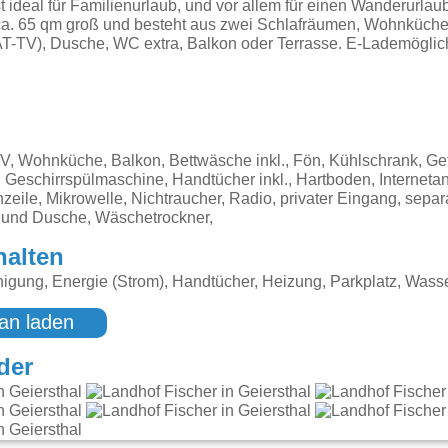
t ideal für Familienurlaub, und vor allem für einen Wanderurlau
ca. 65 qm groß und besteht aus zwei Schlafräumen, Wohnküche
-TV), Dusche, WC extra, Balkon oder Terrasse. E-Lademöglichk
 Wohnküche, Balkon, Bettwäsche inkl., Fön, Kühlschrank, Gef
 Geschirrspülmaschine, Handtücher inkl., Hartboden, Interneta
eile, Mikrowelle, Nichtraucher, Radio, privater Eingang, sepa
 und Dusche, Wäschetrockner,
halten
igung, Energie (Strom), Handtücher, Heizung, Parkplatz, Wass
an laden
der