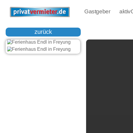
Gastgeber
akti
zurück