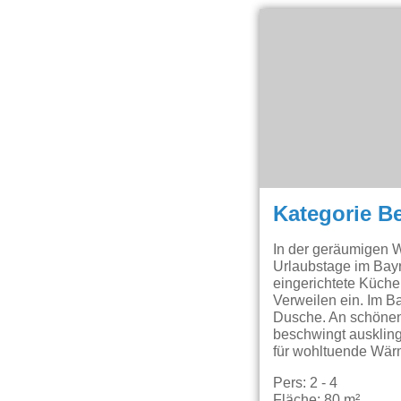
Kategorie B
In der geräumigen W
Urlaubstage im Bayr
eingerichtete Küch
Verweilen ein. Im B
Dusche. An schönen
beschwingt auskling
für wohltuende Wär
Pers: 2 - 4
Fläche: 80 m²