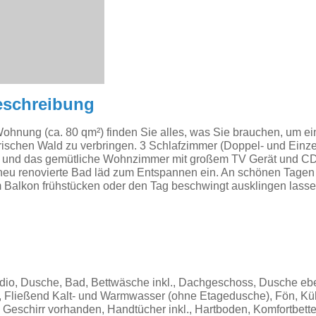
eschreibung
ohnung (ca. 80 qm²) finden Sie alles, was Sie brauchen, um e
ischen Wald zu verbringen. 3 Schlafzimmer (Doppel- und Einzelb
e und das gemütliche Wohnzimmer mit großem TV Gerät und CD
 neu renovierte Bad läd zum Entspannen ein. An schönen Tagen
 Balkon frühstücken oder den Tag beschwingt ausklingen lasse
dio, Dusche, Bad, Bettwäsche inkl., Dachgeschoss, Dusche eb
n, Fließend Kalt- und Warmwasser (ohne Etagedusche), Fön, Kü
, Geschirr vorhanden, Handtücher inkl., Hartboden, Komfortbett