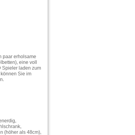
in paar erholsame
etten), eine voll
 Spieler laden zum
 können Sie im
n.
enerdig,
hlschrank,
en (höher als 48cm),