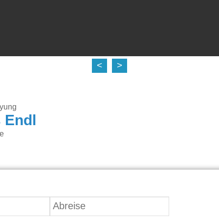
<
>
eyung
 Endl
ne