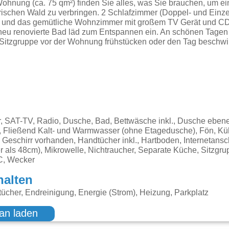
ohnung (ca. 75 qm²) finden Sie alles, was Sie brauchen, um e
ischen Wald zu verbringen. 2 Schlafzimmer (Doppel- und Einzelb
e und das gemütliche Wohnzimmer mit großem TV Gerät und CD
 neu renovierte Bad läd zum Entspannen ein. An schönen Tagen
 Sitzgruppe vor der Wohnung frühstücken oder den Tag beschwi
, SAT-TV, Radio, Dusche, Bad, Bettwäsche inkl., Dusche ebene
n, Fließend Kalt- und Warmwasser (ohne Etagedusche), Fön, Kü
, Geschirr vorhanden, Handtücher inkl., Hartboden, Internetans
r als 48cm), Mikrowelle, Nichtraucher, Separate Küche, Sitzgrup
C, Wecker
halten
cher, Endreinigung, Energie (Strom), Heizung, Parkplatz
an laden