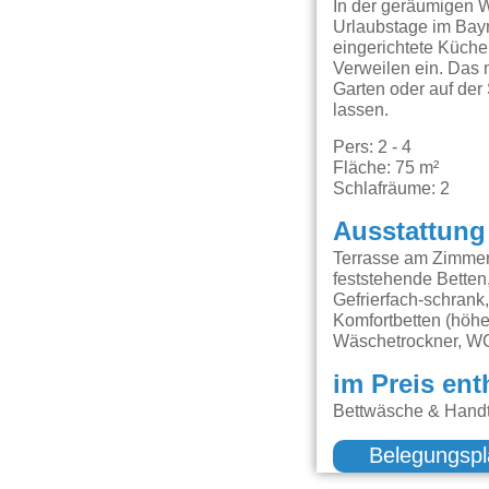
In der geräumigen W
Urlaubstage im Bayr
eingerichtete Küch
Verweilen ein. Das
Garten oder auf der
lassen.
Pers: 2 - 4
Fläche: 75 m²
Schlafräume: 2
Ausstattung
Terrasse am Zimmer
feststehende Bette
Gefrierfach-schrank
Komfortbetten (höhe
Wäschetrockner, W
im Preis ent
Bettwäsche & Handtü
Belegungspl