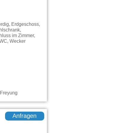
rdig, Erdgeschoss,
hlschrank,
chluss im Zimmer,
, WC, Wecker
Anfragen