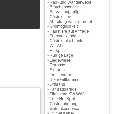
- Rad- und Wanderwege
- Brötchenservice
- Barzahlung möglich
- Gästeküche
- Abholung vom Bahnhof
- Grillmöglichkeit
- Haustiere auf Anfrage
- Frühstück möglich
- Gästekühlschrank
- W-LAN
- Parkplatz
- Ruhige Lage
- Liegewiese
- Terrasse
- Skiraum
- Trockenraum
- Biker willkommen
- Ortsrand
- Fahrradgarage
- Fliessend KW WW
- Free Hot Spot
- Gästeabholung
- Getränkeservice
- TV Sat Kabel