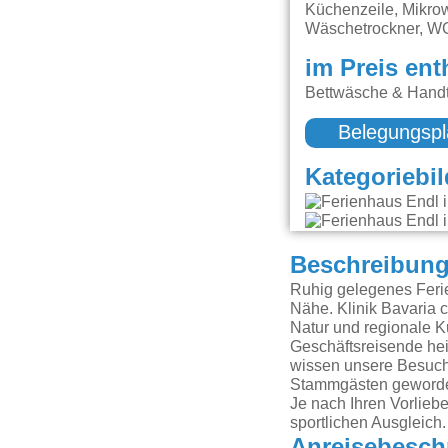
Küchenzeile, Mikrow
Wäschetrockner, WC
im Preis ent
Bettwäsche & Handtü
Belegungspl
Kategoriebil
Beschreibun
Ruhig gelegenes Ferie
Nähe. Klinik Bavaria c
Natur und regionale K
Geschäftsreisende hei
wissen unsere Besuche
Stammgästen geworde
Je nach Ihren Vorlieb
sportlichen Ausgleich.