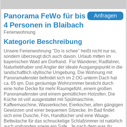
Panorama FeWo für bis
Anfragen
4 Personen in Blaibach
Ferienwohnung
Kategorie Beschreibung
Unsere Ferienwohnung "Do is schee" heißt nicht nur so,
sondern überzeugt dich auch davon. Urlaub mitten im
bayerischen Wald am Dorfrand. Für Wanderer, Radfahrer,
Naturliebhaber und Angler der ideale Ausgangspunkt in die
landschaftlich idyllische Umgebung. Die Wohnung mit
Panoramafenster befindet sich im 2.OG unterm Dach hat
ca. 65 qm. Das geräumige Wohnzimmer besticht durch
eine hohe Decke für mehr Raumgefühl, einem großen
Panoramafenster und einem gemütlichen Holzofen. Die
Küche ist voll ausgestattet mit Spülmaschine,
Kaffeemaschine, Wasserkocher, Eierkocher, allen gängigen
Gewürzen und einer bequemen Sitzecke. Im Bad findet
sich eine Dusche, Fön, Handtücher und eine Waage.
Bettwäsche für das schnuckelige Schlafzimmer ist natürlich
auch vorhanden sowie ein Safe. Je nach dem was du