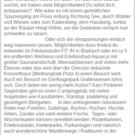
suchst, wir haben viele Möglichkeiten! Du willst dich
entspannen? Wie wäre es mit einem gemütlichen
Spaziergang am Fluss entlang Richtung See, durch Wälder
und Wiesen oder zum Kaitersberg, dem Hausberg, vorbei
an der Räuber Heigl Höhle, um die Gedanken einfach mal
schweifen zu lassen.
Oder sich die Verspannungen einfach
weg massieren lassen. Möglichkeiten dazu findest du
entweder im Fitnessstudio FIT IN in Blaibach oder im ca 5
km entfernten Wellness und Erlebnisbad Aquacur mit
großer Saunalandschaft, Meersalzbecken und vieles mehr.
Ebenso wäre das weit über die Grenzen bekannte
Konzerthaus (Weltrangliste Platz 4) einen Besuch wert.
Auch ein Besuch im Greifvogelpark Grafenwiesen lohnt
sich. Doch lieber ein wenig mehr Action? Kein Problem!
Gegenüber gibt es einen Campingplatz mit vielen
Angeboten wie Kanufahrten, Standup- paddeling und
geselligem Biergarten. In den umliegenden Gewässern
findet man Forellen, Saiblinge, Äschen, Huchen, Hechte,
Arben, Zander und viele weitere Fische. Tages- oder
Wochenkarten können vermittelt werden. Rodelbahnen,
Erlebnisbäder, Kletterparke, Parkanlagen und natürlich
auch wunderschöne Wanderwege / Radtouren in der