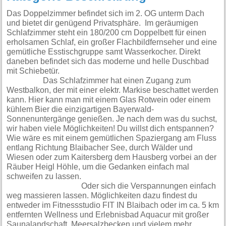
Das Doppelzimmer befindet sich im 2. OG unterm Dach
und bietet dir genügend Privatsphäre. Im geräumigen
Schlafzimmer steht ein 180/200 cm Doppelbett für einen
erholsamen Schlaf, ein großer Flachbildfernseher und eine
gemütliche Esstischgruppe samt Wasserkocher. Direkt
daneben befindet sich das moderne und helle Duschbad
mit Schiebetür.
Das Schlafzimmer hat einen Zugang zum
Westbalkon, der mit einer elektr. Markise beschattet werden
kann. Hier kann man mit einem Glas Rotwein oder einem
kühlem Bier die einzigartigen Bayerwald-
Sonnenuntergänge genießen. Je nach dem was du suchst,
wir haben viele Möglichkeiten! Du willst dich entspannen?
Wie wäre es mit einem gemütlichen Spaziergang am Fluss
entlang Richtung Blaibacher See, durch Wälder und
Wiesen oder zum Kaitersberg dem Hausberg vorbei an der
Räuber Heigl Höhle, um die Gedanken einfach mal
schweifen zu lassen.
Oder sich die Verspannungen einfach
weg massieren lassen. Möglichkeiten dazu findest du
entweder im Fitnessstudio FIT IN Blaibach oder im ca. 5 km
entfernten Wellness und Erlebnisbad Aquacur mit großer
Saunalandschaft, Meersalzbecken und vielem mehr.