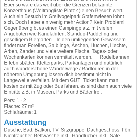
Ebenso wäre das weit über die Grenzen bekannte
Konzerthaus (Weltrangliste Platz 4) einen Besuch wert.
Auch ein Besuch im Greifvogelpark Grafenwiesen lohnt
sich. Doch lieber ein wenig mehr Action? Kein Problem!
Gegenüber gibt es einen Campingplatz, mit vielen
Angeboten wie Kanufahrten, Standup-Paddeling und
geselligem Biergarten. In den umliegenden Gewässern
findet man Forellen, Saiblinge, Äschen, Huchen, Hechte,
Arben, Zander und viele weitere Fische. Tages- oder
Wochenkarten können vermittelt werden. Rodelbahnen,
Erlebnisbäder, Kletterparks, Parkanlagen und natürlich
auch wunderschöne Wanderwege / Radtouren in der
näheren Umgebung lassen dich bestimmt nicht in
Langeweile verfallen. Mit dem GUTI Ticket kann man
kostenlos mit Zug oder Bus fahren, es sind dann auch viele
Eintritte z.B. in Museen, Parks und Bäder frei.
Pers: 1 - 2
Fläche: 27 m²
Schlafräume: 1
Ausstattung
Dusche, Bad, Balkon, TV, Sitzgruppe, Dachgeschoss, Fön,
Nichtraucher, Bettwäsche inkl., Handtücher inkl., Safe,