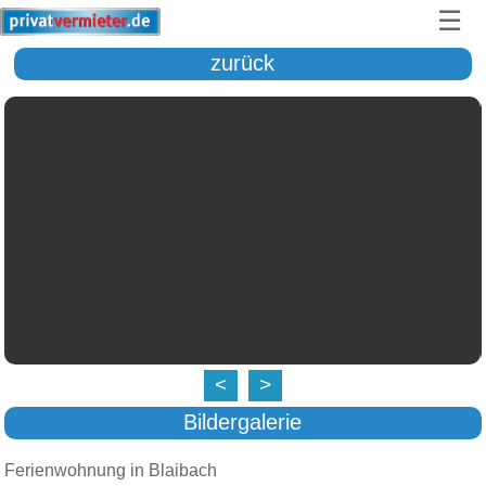
☰
zurück
<
>
Bildergalerie
Ferienwohnung in Blaibach