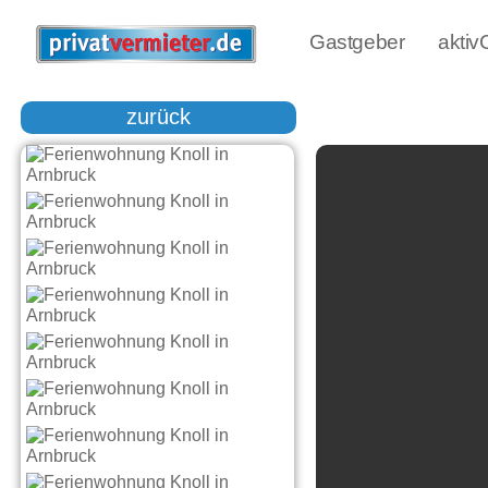
Gastgeber
akti
zurück