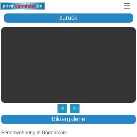
☰
zurück
<
>
Bildergalerie
Ferienwohnung in Bodenmais