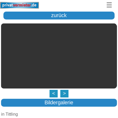
☰
zurück
<
>
Bildergalerie
in Tittling