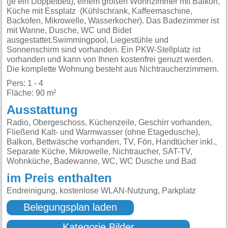
(je ein Doppelbett), einem großen Wohnzimmer mit Balkon,
Küche mit Essplatz (Kühlschrank, Kaffeemaschine,
Backofen, Mikrowelle, Wasserkocher). Das Badezimmer ist
mit Wanne, Dusche, WC und Bidet
ausgestattet.Swimmingpool, Liegestühle und
Sonnenschirm sind vorhanden. Ein PKW-Stellplatz ist
vorhanden und kann von Ihnen kostenfrei genuzt werden.
Die komplette Wohnung besteht aus Nichtraucherzimmern.
Pers: 1 - 4
Fläche: 90 m²
Ausstattung
Radio, Obergeschoss, Küchenzeile, Geschirr vorhanden,
Fließend Kalt- und Warmwasser (ohne Etagedusche),
Balkon, Bettwäsche vorhanden, TV, Fön, Handtücher inkl.,
Separate Küche, Mikrowelle, Nichtraucher, SAT-TV,
Wohnküche, Badewanne, WC, WC Dusche und Bad
im Preis enthalten
Endreinigung, kostenlose WLAN-Nutzung, Parkplatz
Belegungsplan laden
Kategorie Bilder