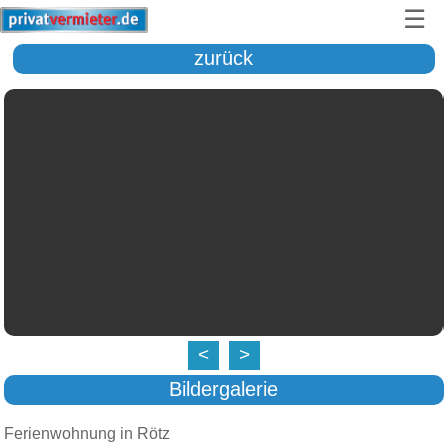
☰
zurück
<
>
Bildergalerie
Ferienwohnung in Rötz