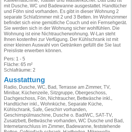
Kaffeemaschine, Toaster und Wasserkocher. Das Bad ist
mit Dusche, WC und Badewanne ausgestattet. Handtücher
und Föhn sind vorhanden. Es gibt in dieser Wohnung 2
separate Schlafzimmer mit 2 und 3 Betten. Im Wohnzimmer
befindet sich eine gemütliche Couch und ein Fernsehgerät.
Sie werden sich in der Wohnung sicher wohlfühlen. Die
Wohnung ist eine Nichtraucherwohnung. W-Lan steht
Ihnen kostenfrei zur Verfügung. Der Kühlschrank ist mit
einer kleinen Auswahl von Getränken gefüllt die Sie laut
Preisliste erwerben können.
Pers: 1 - 5
Fläche: 65 m²
Schlafräume: 2
Ausstattung
Radio, Dusche, WC, Bad, Terrasse am Zimmer, TV, Minibar, Küchenzeile, Sitzgruppe, Obergeschoss, Dachgeschoss, Fön, Nichtraucher, Bettwäsche inkl., Handtücher inkl., Wohnküche, Separate Küche, Kühlschrank, Safe, Geschirr vorhanden, Geschirrspülmaschine, Dusche o. Bad/WC, SAT-TV, Zusatzbett, Bettwäsche vorhanden, WC Dusche und Bad, Internetanschluss im Zimmer, Badewanne, feststehende Betten, Gefrierfach-schrank, Hartboden, Mikrowelle, Besteck, Bügelmöglichkeit, Heizung, Rauchmelder, Schrank, Sofa, Steckdose in Bettnähe, Verbandskasten, Wäscheständer, WLAN im Zimmer/Ferienwohnung, Bademantel, Badezimmer mit Fenster, Toilettenpapier, Backofen, reserved, Essbereich, Esstisch, Herd, Kaffee- und Teezubehör, Kaffeemaschine, Küchenutensilien, Spülbecken,