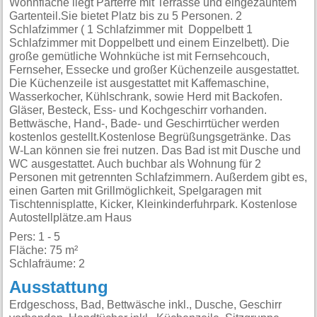
Wohnfläche liegt Parterre mit Terrasse und eingezäuntem
Gartenteil.Sie bietet Platz bis zu 5 Personen. 2
Schlafzimmer ( 1 Schlafzimmer mit Doppelbett 1
Schlafzimmer mit Doppelbett und einem Einzelbett). Die
große gemütliche Wohnküche ist mit Fernsehcouch,
Fernseher, Essecke und großer Küchenzeile ausgestattet.
Die Küchenzeile ist ausgestattet mit Kaffemaschine,
Wasserkocher, Kühlschrank, sowie Herd mit Backofen.
Gläser, Besteck, Ess- und Kochgeschirr vorhanden.
Bettwäsche, Hand-, Bade- und Geschirrtücher werden
kostenlos gestellt.Kostenlose Begrüßungsgetränke. Das
W-Lan können sie frei nutzen. Das Bad ist mit Dusche und
WC ausgestattet. Auch buchbar als Wohnung für 2
Personen mit getrennten Schlafzimmern. Außerdem gibt es,
einen Garten mit Grillmöglichkeit, Spelgaragen mit
Tischtennisplatte, Kicker, Kleinkinderfuhrpark. Kostenlose
Autostellplätze.am Haus
Pers: 1 - 5
Fläche: 75 m²
Schlafräume: 2
Ausstattung
Erdgeschoss, Bad, Bettwäsche inkl., Dusche, Geschirr