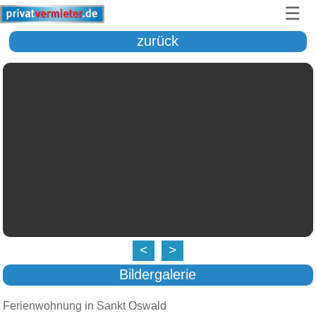
☰
zurück
<
>
Bildergalerie
Ferienwohnung in Sankt Oswald