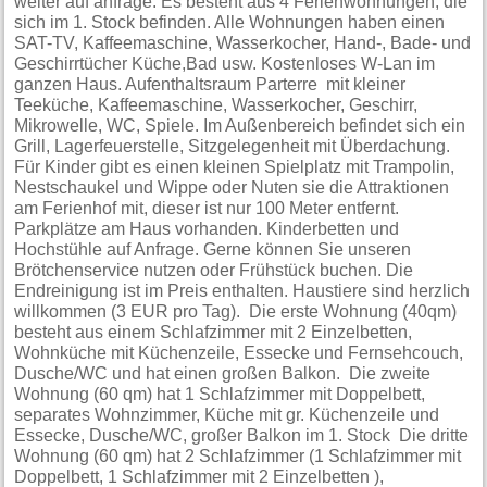
weiter auf anfrage. Es besteht aus 4 Ferienwohnungen, die
sich im 1. Stock befinden. Alle Wohnungen haben einen
SAT-TV, Kaffeemaschine, Wasserkocher, Hand-, Bade- und
Geschirrtücher Küche,Bad usw. Kostenloses W-Lan im
ganzen Haus. Aufenthaltsraum Parterre mit kleiner
Teeküche, Kaffeemaschine, Wasserkocher, Geschirr,
Mikrowelle, WC, Spiele. Im Außenbereich befindet sich ein
Grill, Lagerfeuerstelle, Sitzgelegenheit mit Überdachung.
Für Kinder gibt es einen kleinen Spielplatz mit Trampolin,
Nestschaukel und Wippe oder Nuten sie die Attraktionen
am Ferienhof mit, dieser ist nur 100 Meter entfernt.
Parkplätze am Haus vorhanden. Kinderbetten und
Hochstühle auf Anfrage. Gerne können Sie unseren
Brötchenservice nutzen oder Frühstück buchen. Die
Endreinigung ist im Preis enthalten. Haustiere sind herzlich
willkommen (3 EUR pro Tag). Die erste Wohnung (40qm)
besteht aus einem Schlafzimmer mit 2 Einzelbetten,
Wohnküche mit Küchenzeile, Essecke und Fernsehcouch,
Dusche/WC und hat einen großen Balkon. Die zweite
Wohnung (60 qm) hat 1 Schlafzimmer mit Doppelbett,
separates Wohnzimmer, Küche mit gr. Küchenzeile und
Essecke, Dusche/WC, großer Balkon im 1. Stock Die dritte
Wohnung (60 qm) hat 2 Schlafzimmer (1 Schlafzimmer mit
Doppelbett, 1 Schlafzimmer mit 2 Einzelbetten ),