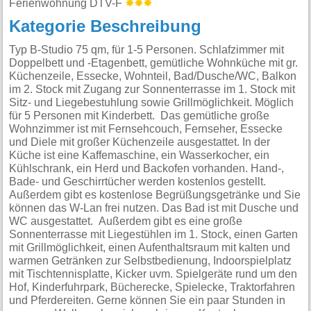
Ferienwohnung DTV-F
Kategorie Beschreibung
Typ B-Studio 75 qm, für 1-5 Personen. Schlafzimmer mit
Doppelbett und -Etagenbett, gemütliche Wohnküche mit gr.
Küchenzeile, Essecke, Wohnteil, Bad/Dusche/WC, Balkon
im 2. Stock mit Zugang zur Sonnenterrasse im 1. Stock mit
Sitz- und Liegebestuhlung sowie Grillmöglichkeit. Möglich
für 5 Personen mit Kinderbett. Das gemütliche große
Wohnzimmer ist mit Fernsehcouch, Fernseher, Essecke
und Diele mit großer Küchenzeile ausgestattet. In der
Küche ist eine Kaffemaschine, ein Wasserkocher, ein
Kühlschrank, ein Herd und Backofen vorhanden. Hand-,
Bade- und Geschirrtücher werden kostenlos gestellt.
Außerdem gibt es kostenlose Begrüßungsgetränke und Sie
können das W-Lan frei nutzen. Das Bad ist mit Dusche und
WC ausgestattet. Außerdem gibt es eine große
Sonnenterrasse mit Liegestühlen im 1. Stock, einen Garten
mit Grillmöglichkeit, einen Aufenthaltsraum mit kalten und
warmen Getränken zur Selbstbedienung, Indoorspielplatz
mit Tischtennisplatte, Kicker uvm. Spielgeräte rund um den
Hof, Kinderfuhrpark, Bücherecke, Spielecke, Traktorfahren
und Pferdereiten. Gerne können Sie ein paar Stunden in