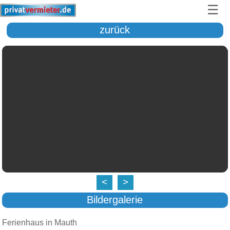
☰
zurück
<
>
Bildergalerie
Ferienhaus in Mauth