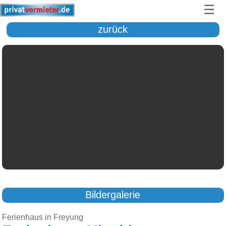
☰
zurück
Bildergalerie
Ferienhaus in Freyung