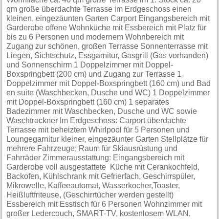
qm große überdachte Terrasse im Erdgeschoss einen
kleinen, eingezäunten Garten Carport Eingangsbereich mit
Garderobe offene Wohnküche mit Essbereich mit Platz für
bis zu 6 Personen und modernem Wohnbereich mit
Zugang zur schönen, großen Terrasse Sonnenterrasse mit
Liegen, Sichtschutz, Essgarnitur, Gasgrill (Gas vorhanden)
und Sonnenschirm 1 Doppelzimmer mit Doppel-
Boxspringbett (200 cm) und Zugang zur Terrasse 1
Doppelzimmer mit Doppel-Boxspringbett (160 cm) und Bad
en suite (Waschbecken, Dusche und WC) 1 Doppelzimmer
mit Doppel-Boxspringbett (160 cm) 1 separates
Badezimmer mit Waschbecken, Dusche und WC sowie
Waschtrockner Im Erdgeschoss: Carport überdachte
Terrasse mit beheiztem Whirlpool für 5 Personen und
Loungegarnitur kleiner, eingezäunter Garten Stellplätze für
mehrere Fahrzeuge; Raum für Skiausrüstung und
Fahrräder Zimmerausstattung: Eingangsbereich mit
Garderobe voll ausgestattete Küche mit Cerankochfeld,
Backofen, Kühlschrank mit Gefrierfach, Geschirrspüler,
Mikrowelle, Kaffeeautomat, Wasserkocher,Toaster,
Heißluftfriteuse, (Geschirrtücher werden gestellt)
Essbereich mit Esstisch für 6 Personen Wohnzimmer mit
großer Ledercouch, SMART-TV, kostenlosem WLAN,