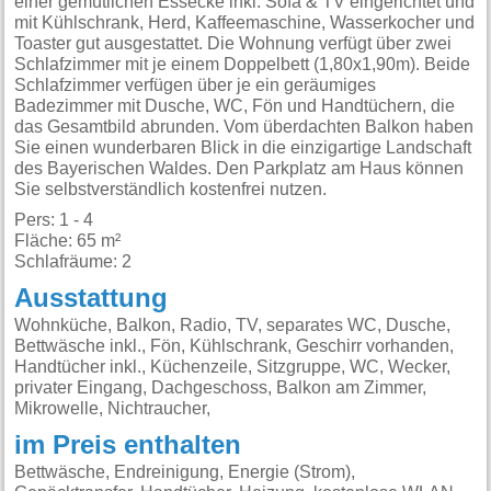
einer gemütlichen Essecke inkl. Sofa & TV eingerichtet und
mit Kühlschrank, Herd, Kaffeemaschine, Wasserkocher und
Toaster gut ausgestattet. Die Wohnung verfügt über zwei
Schlafzimmer mit je einem Doppelbett (1,80x1,90m). Beide
Schlafzimmer verfügen über je ein geräumiges
Badezimmer mit Dusche, WC, Fön und Handtüchern, die
das Gesamtbild abrunden. Vom überdachten Balkon haben
Sie einen wunderbaren Blick in die einzigartige Landschaft
des Bayerischen Waldes. Den Parkplatz am Haus können
Sie selbstverständlich kostenfrei nutzen.
Pers: 1 - 4
Fläche: 65 m²
Schlafräume: 2
Ausstattung
Wohnküche, Balkon, Radio, TV, separates WC, Dusche,
Bettwäsche inkl., Fön, Kühlschrank, Geschirr vorhanden,
Handtücher inkl., Küchenzeile, Sitzgruppe, WC, Wecker,
privater Eingang, Dachgeschoss, Balkon am Zimmer,
Mikrowelle, Nichtraucher,
im Preis enthalten
Bettwäsche, Endreinigung, Energie (Strom),