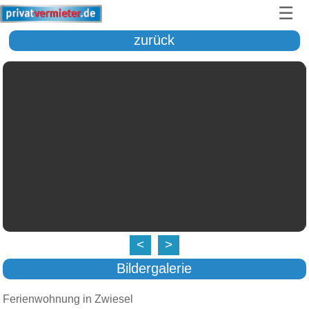
☰
zurück
<
>
Bildergalerie
Ferienwohnung in Zwiesel