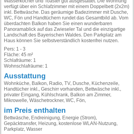
Wasserkocher und Toaster gut ausgestattet. Die Wohnung
verfügt über ein Schlafzimmer mit einem Doppelbett (2x2m)
inkl. Bettwäsche. Das geräumige Badezimmer mit Dusche,
WC, Fön und Handtüchern rundet das Gesamtbild ab. Vom
überdachten Balkon haben Sie einen wunderbaren
Panoramablick auf das Zwieseler Tal und die einzigartige
Landschaft des Bayerischen Waldes. Den Parkplatz am
Haus können Sie selbstverständlich kostenfrei nutzen.
Pers: 1 - 3
Fläche: 45 m²
Schlafräume: 1
Wohnschlafräume: 1
Ausstattung
Wohnküche, Balkon, Radio, TV, Dusche, Küchenzeile,
Handtücher inkl., Geschirr vorhanden, Bettwäsche inkl.,
privater Eingang, Kühlschrank, Balkon am Zimmer,
Mikrowelle, Wäschetrockner, WC, Fön,
im Preis enthalten
Bettwäsche, Endreinigung, Energie (Strom),
Gepäcktransfer, Heizung, kostenlose WLAN-Nutzung,
Parkplatz, Wasser